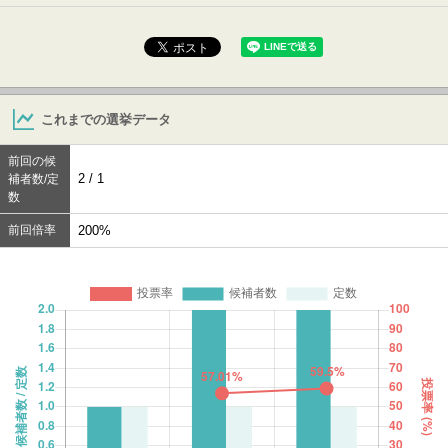
これまでの選挙データ
前回の候
2 / 1
補者数/定
数
前回倍率
200%