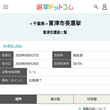
富津市長選挙
＜千葉県＞
富津市選挙一覧
My選挙に登録
投票日
2020年09月27日
投票率
無投票
告示日
2020年09月20日
前回投票率
59.5%
定数/候補者数
1 / 1
事由・ポイント
任期満了
標準
届出順
50音順
掲載内容について