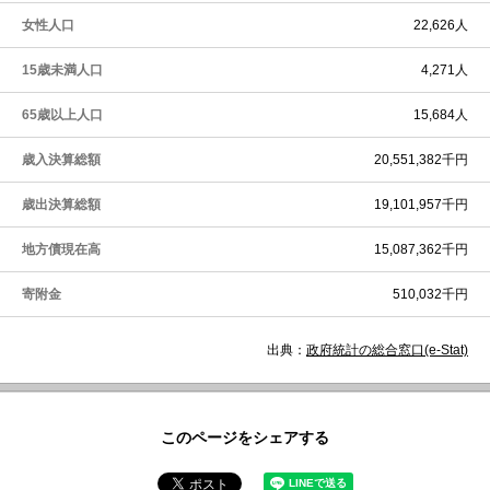
女性人口
22,626人
15歳未満人口
4,271人
65歳以上人口
15,684人
歳入決算総額
20,551,382千円
歳出決算総額
19,101,957千円
地方債現在高
15,087,362千円
寄附金
510,032千円
出典：
政府統計の総合窓口(e-Stat)
このページをシェアする