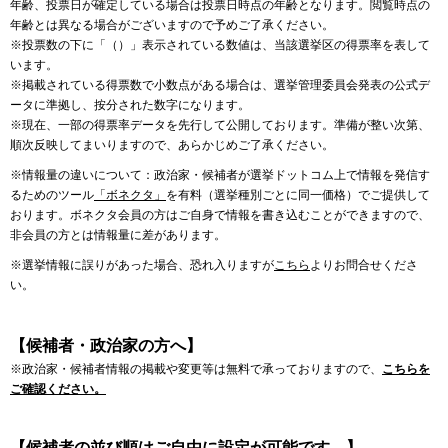
年齢、投票日が確定している場合は投票日時点の年齢となります。閲覧時点の
年齢とは異なる場合がございますので予めご了承ください。
※投票数の下に「（）」表示されている数値は、当該選挙区の得票率を表して
います。
※掲載されている得票数で小数点がある場合は、選挙管理委員会発表の公式デ
ータに準拠し、按分された数字になります。
※現在、一部の得票率データを先行して公開しております。準備が整い次第、
順次反映してまいりますので、あらかじめご了承ください。
※情報量の違いについて：政治家・候補者が選挙ドットコム上で情報を発信す
るためのツール
「ボネクタ」
を有料（選挙種別ごとに同一価格）でご提供して
おります。ボネクタ会員の方はご自身で情報を書き込むことができますので、
非会員の方とは情報量に差があります。
※選挙情報に誤りがあった場合、恐れ入りますが
こちら
よりお問合せくださ
い。
【候補者・政治家の方へ】
※政治家・候補者情報の掲載や変更等は無料で承っておりますので、
こちらを
ご確認ください。
【候補者の並び順はご自由に設定が可能です。】