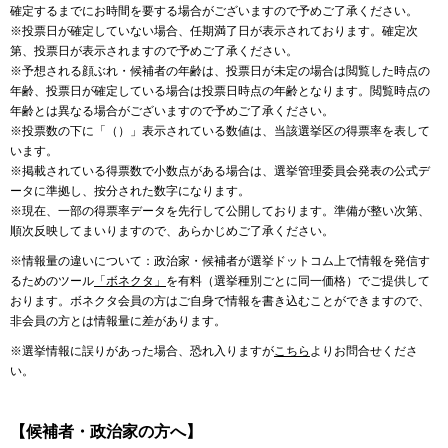
確定するまでにお時間を要する場合がございますので予めご了承ください。
※投票日が確定していない場合、任期満了日が表示されております。確定次
第、投票日が表示されますので予めご了承ください。
※予想される顔ぶれ・候補者の年齢は、投票日が未定の場合は閲覧した時点の
年齢、投票日が確定している場合は投票日時点の年齢となります。閲覧時点の
年齢とは異なる場合がございますので予めご了承ください。
※投票数の下に「（）」表示されている数値は、当該選挙区の得票率を表して
います。
※掲載されている得票数で小数点がある場合は、選挙管理委員会発表の公式デ
ータに準拠し、按分された数字になります。
※現在、一部の得票率データを先行して公開しております。準備が整い次第、
順次反映してまいりますので、あらかじめご了承ください。
※情報量の違いについて：政治家・候補者が選挙ドットコム上で情報を発信す
るためのツール
「ボネクタ」
を有料（選挙種別ごとに同一価格）でご提供して
おります。ボネクタ会員の方はご自身で情報を書き込むことができますので、
非会員の方とは情報量に差があります。
※選挙情報に誤りがあった場合、恐れ入りますが
こちら
よりお問合せくださ
い。
【候補者・政治家の方へ】