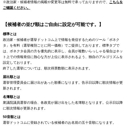
※政治家・候補者情報の掲載や変更等は無料で承っておりますので、
こちらを
ご確認ください。
【候補者の並び順はご自由に設定が可能です。】
標準とは
政治家・候補者が選挙ドットコム上で情報を発信するためのツール「ボネク
タ」を有料（選挙種別ごとに同一価格）でご提供しております。標準タブで
は、ボネクタ会員の方を優先的に表示し、会員が複数いらっしゃる場合はネッ
ト上での情報発信に熱心な方が上位に表示されるよう、独自のアルゴリズムを
設定しております。
終了した選挙については、順次得票数順に表示されます。
届出順とは
選挙管理委員会に届け出があった順番になります。告示日以降に順次情報が更
新されます。
名簿順とは
衆議院議員選挙の場合、各政党が届け出をした名簿順となります。公示日以降
に順次情報が更新されます。
50音順とは
選挙ドットコムに登録されている候補者のお名前の五十音順になります。