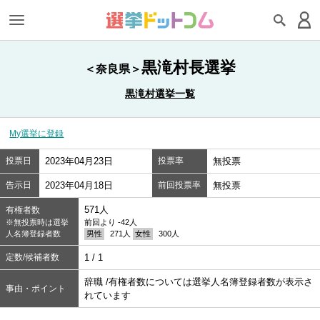
黒滝村長選挙
＜奈良県＞
黒滝村選挙一覧
My選挙に登録
投票日
2023年04月23日
投票率
無投票
告示日
2023年04月18日
前回投票率
無投票
571人
有権者数
※無投票時は選挙
前回より -42人
人名簿登録者数
男性
271人
女性
300人
定数/候補者数
1 / 1
辞職 /有権者数については選挙人名簿登録者数が表示さ
事由・ポイント
れています