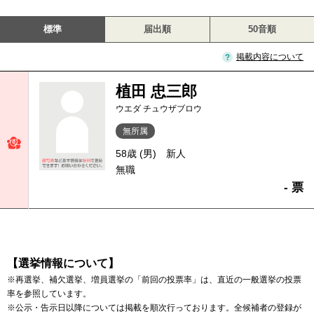
標準
届出順
50音順
掲載内容について
植田 忠三郎
ウエダ チュウザブロウ
無所属
58歳 (男)
新人
無職
- 票
【選挙情報について】
※再選挙、補欠選挙、増員選挙の「前回の投票率」は、直近の一般選挙の投票
率を参照しています。
※公示・告示日以降については掲載を順次行っております。全候補者の登録が