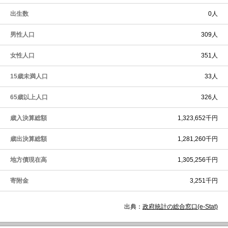
出生数
0人
男性人口
309人
女性人口
351人
15歳未満人口
33人
65歳以上人口
326人
歳入決算総額
1,323,652千円
歳出決算総額
1,281,260千円
地方債現在高
1,305,256千円
寄附金
3,251千円
出典：
政府統計の総合窓口(e-Stat)