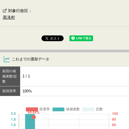
対象行政区
：
黒滝村
これまでの選挙データ
前回の候
1 / 1
補者数/定
数
前回倍率
100%