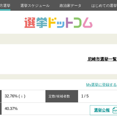
方選挙
選挙スケジュール
政治家データ
はじめての選
尼崎市選挙一覧
My選挙に登録する
32.76% ( ↓ )
1 / 5
定数/候補者数
40.37%
選挙公報