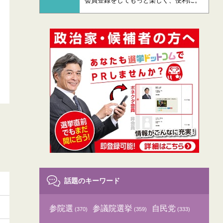
会員登録をしてもっと楽しく、便利に。
話題のキーワード
参院選
参議院選挙
自民党
(370)
(359)
(333)