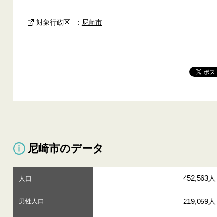
対象行政区
：
尼崎市
尼崎市のデータ
452,563人
人口
219,059人
男性人口