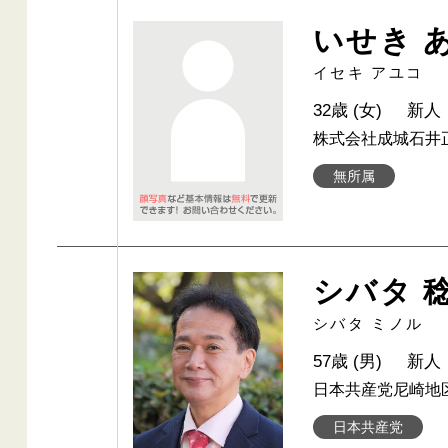
いせき 
イセキ アユコ
32歳 (女)
新人
株式会社成城石井
無所属
シバタ 
シバタ ミノル
57歳 (男)
新人
日本共産党尼崎地
日本共産党