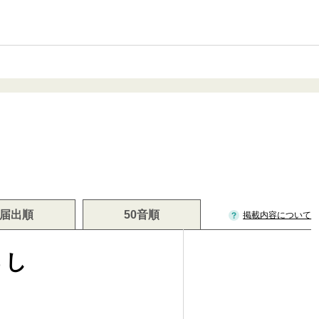
届出順
50音順
掲載内容について
ろし