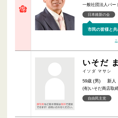
一般社団法人パー
日本維新の会
こ
いそだ 
イソダ マサシ
59歳 (男)
新人
(有)いそだ商店取
自由民主党