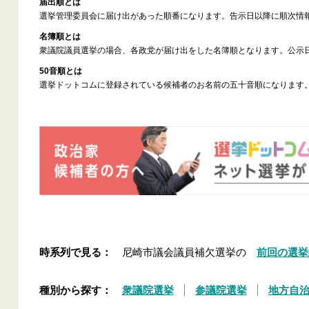
届出順とは
選挙管理委員会に届け出があった順番になります。告示日以降に順次情
名簿順とは
衆議院議員選挙の場合、各政党が届け出をした名簿順となります。公示
50音順とは
選挙ドットコムに登録されている候補者のお名前の五十音順になります
時系列で見る：
尼崎市議会議員補欠選挙の
前回の選挙
種別から探す：
衆議院選挙
参議院選挙
地方自