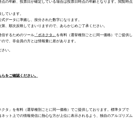
時点の年齢、投票日が確定している場合は投票日時点の年齢となります。閲覧時点
表しています。
公式データに準拠し、按分された数字になります。
次第、順次反映してまいりますので、あらかじめご了承ください。
発信するためのツール
「ボネクタ」
を有料（選挙種別ごとに同一価格）でご提供し
すので、非会員の方とは情報量に差があります。
ださい。
ちらをご確認ください。
ネクタ」を有料（選挙種別ごとに同一価格）でご提供しております。標準タブで
はネット上での情報発信に熱心な方が上位に表示されるよう、独自のアルゴリズム