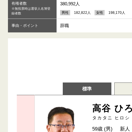
有権者数
380,992人
※無投票時は選挙人名簿登
男性
182,822人
女性
198,170人
録者数
辞職
事由・ポイント
標準
高谷 ひ
タカタニ ヒロシ
59歳 (男)
新人