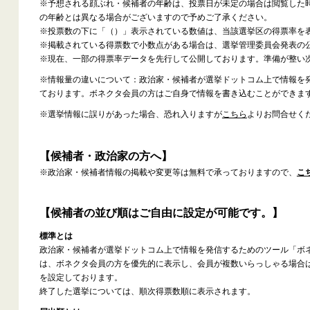
※予想される顔ぶれ・候補者の年齢は、投票日が未定の場合は閲覧した
の年齢とは異なる場合がございますので予めご了承ください。
※投票数の下に「（）」表示されている数値は、当該選挙区の得票率を
※掲載されている得票数で小数点がある場合は、選挙管理委員会発表の
※現在、一部の得票率データを先行して公開しております。準備が整い
※情報量の違いについて：政治家・候補者が選挙ドットコム上で情報を
ております。ボネクタ会員の方はご自身で情報を書き込むことができま
※選挙情報に誤りがあった場合、恐れ入りますが
こちら
よりお問合せく
【候補者・政治家の方へ】
※政治家・候補者情報の掲載や変更等は無料で承っておりますので、
こ
【候補者の並び順はご自由に設定が可能です。】
標準とは
政治家・候補者が選挙ドットコム上で情報を発信するためのツール「ボ
は、ボネクタ会員の方を優先的に表示し、会員が複数いらっしゃる場合
を設定しております。
終了した選挙については、順次得票数順に表示されます。