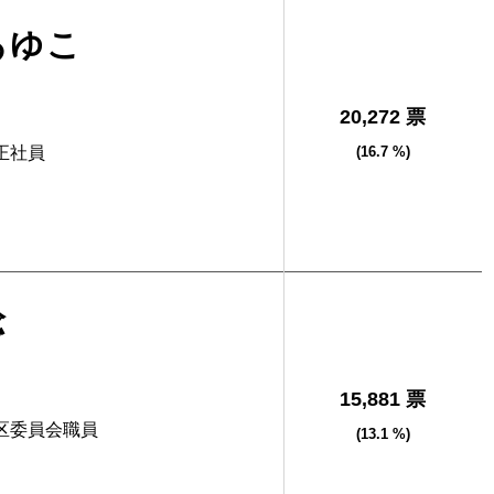
あゆこ
20,272 票
正社員
(16.7 %)
稔
15,881 票
区委員会職員
(13.1 %)