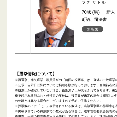
フタ サトル
70歳 (男)
新人
町議、司法書士
無所属
【選挙情報について】
※再選挙、補欠選挙、増員選挙の「前回の投票率」は、直近の一般選挙
※公示・告示日以降については掲載を順次行っております。全候補者の
※投票日が確定していない場合、任期満了日が表示されております。確
※予想される顔ぶれ・候補者の年齢は、投票日が未定の場合は閲覧した
の年齢とは異なる場合がございますので予めご了承ください。
※投票数の下に「（）」表示されている数値は、当該選挙区の得票率を
※掲載されている得票数で小数点がある場合は、選挙管理委員会発表の
※現在、一部の得票率データを先行して公開しております。準備が整い