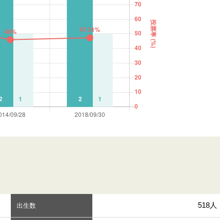
518人
出生数