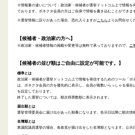
※情報量の違いについて：政治家・候補者が選挙ドットコム上で情報を
ております。ボネクタ会員の方はご自身で情報を書き込むことができま
※選挙情報に誤りがあった場合、恐れ入りますが
こちら
よりお問合せく
【候補者・政治家の方へ】
※政治家・候補者情報の掲載や変更等は無料で承っておりますので、
こ
【候補者の並び順はご自由に設定が可能です。】
標準とは
政治家・候補者が選挙ドットコム上で情報を発信するためのツール「ボ
は、ボネクタ会員の方を優先的に表示し、会員が複数いらっしゃる場合
を設定しております。
終了した選挙については、順次得票数順に表示されます。
届出順とは
選挙管理委員会に届け出があった順番になります。告示日以降に順次情
名簿順とは
衆議院議員選挙の場合、各政党が届け出をした名簿順となります。公示