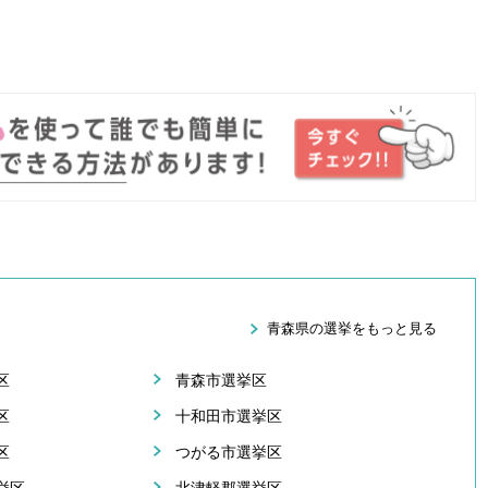
。
青森県の選挙をもっと見る
区
青森市選挙区
区
十和田市選挙区
区
つがる市選挙区