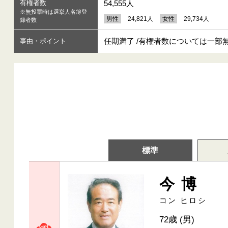
有権者数
54,555人
※無投票時は選挙人名簿登
男性
24,821人
女性
29,734人
録者数
任期満了 /有権者数については一
事由・ポイント
標準
今 博
コン ヒロシ
72歳 (男)