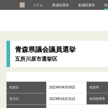
コラム
衆議院選挙
参議院選挙
地
青森県議会議員選挙
五所川原市選挙区
2023年04月09日
投票日
投票率
2023年03月31日
告示日
前回投票率