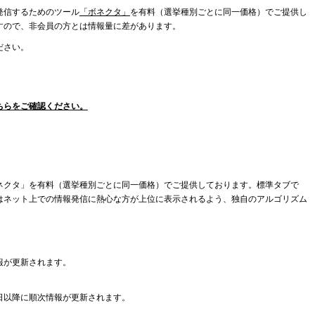
発信するためのツール
「ボネクタ」
を有料（選挙種別ごとに同一価格）でご提供し
すので、非会員の方とは情報量に差があります。
ださい。
ちらをご確認ください。
ネクタ」を有料（選挙種別ごとに同一価格）でご提供しております。標準タブで
はネット上での情報発信に熱心な方が上位に表示されるよう、独自のアルゴリズム
報が更新されます。
日以降に順次情報が更新されます。