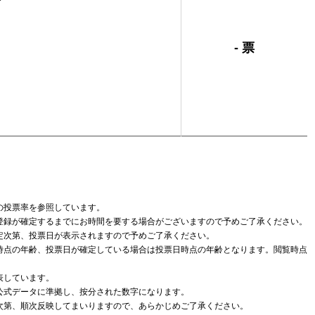
- 票
の投票率を参照しています。
登録が確定するまでにお時間を要する場合がございますので予めご了承ください。
定次第、投票日が表示されますので予めご了承ください。
時点の年齢、投票日が確定している場合は投票日時点の年齢となります。閲覧時点
表しています。
公式データに準拠し、按分された数字になります。
次第、順次反映してまいりますので、あらかじめご了承ください。