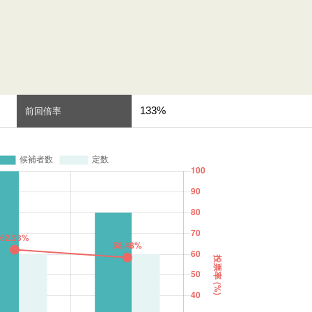
133%
前回倍率