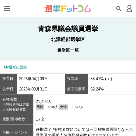
青森県議会議員選挙
北津軽郡選挙区
選挙区一覧
My選挙に登録
投票日
2023年04月09日
投票率
55.41% ( ↓ )
告示日
2023年03月31日
前回投票率
62.24%
有権者数
21,492人
※無投票時は選挙
男性
9,845人
女性
11,647人
人名簿登録者数
定数/候補者数
1 / 2
任期満了 /有権者数については一部無投票選挙となった
事由・ポイント
選挙区の選挙人名簿登録者数も含まれています