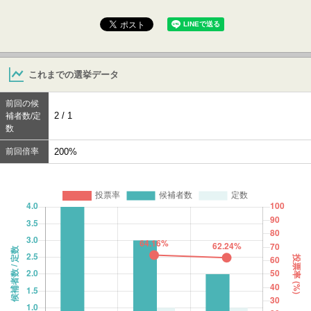
これまでの選挙データ
前回の候
2 / 1
補者数/定
数
前回倍率
200%