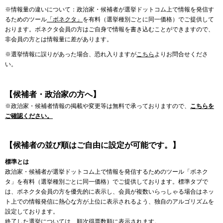
※情報量の違いについて：政治家・候補者が選挙ドットコム上で情報を発信す
るためのツール
「ボネクタ」
を有料（選挙種別ごとに同一価格）でご提供して
おります。ボネクタ会員の方はご自身で情報を書き込むことができますので、
非会員の方とは情報量に差があります。
※選挙情報に誤りがあった場合、恐れ入りますが
こちら
よりお問合せくださ
い。
【候補者・政治家の方へ】
※政治家・候補者情報の掲載や変更等は無料で承っておりますので、
こちらを
ご確認ください。
【候補者の並び順はご自由に設定が可能です。】
標準とは
政治家・候補者が選挙ドットコム上で情報を発信するためのツール「ボネク
タ」を有料（選挙種別ごとに同一価格）でご提供しております。標準タブで
は、ボネクタ会員の方を優先的に表示し、会員が複数いらっしゃる場合はネッ
ト上での情報発信に熱心な方が上位に表示されるよう、独自のアルゴリズムを
設定しております。
終了した選挙については、順次得票数順に表示されます。