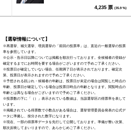
4,235 票
(35.9 %)
【選挙情報について】
※再選挙、補欠選挙、増員選挙の「前回の投票率」は、直近の一般選挙の投票
率を参照しています。
※公示・告示日以降については掲載を順次行っております。全候補者の登録が
確定するまでにお時間を要する場合がございますので予めご了承ください。
※投票日が確定していない場合、任期満了日が表示されております。確定次
第、投票日が表示されますので予めご了承ください。
※予想される顔ぶれ・候補者の年齢は、投票日が未定の場合は閲覧した時点の
年齢、投票日が確定している場合は投票日時点の年齢となります。閲覧時点の
年齢とは異なる場合がございますので予めご了承ください。
※投票数の下に「（）」表示されている数値は、当該選挙区の得票率を表して
います。
※掲載されている得票数で小数点がある場合は、選挙管理委員会発表の公式デ
ータに準拠し、按分された数字になります。
※現在、一部の得票率データを先行して公開しております。準備が整い次第、
順次反映してまいりますので、あらかじめご了承ください。