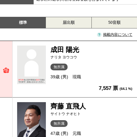
標準
届出順
50音順
掲載内容について
成田 陽光
ナリタ ヨウコウ
無所属
39歳 (男)
現職
7,557 票
(64.1 %)
齊藤 直飛人
サイトウ ナオヒト
無所属
47歳 (男)
元職