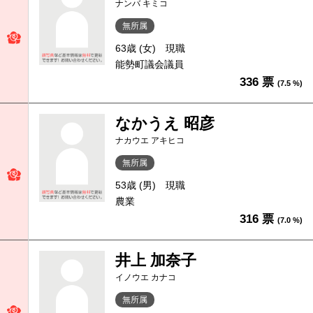
ナンバ キミコ
無所属
63歳 (女)
現職
能勢町議会議員
336 票
(7.5 %)
なかうえ 昭彦
ナカウエ アキヒコ
無所属
53歳 (男)
現職
農業
316 票
(7.0 %)
井上 加奈子
イノウエ カナコ
無所属