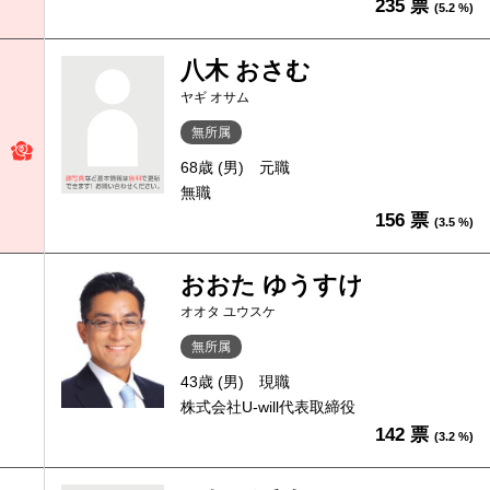
235 票
(5.2 %)
八木 おさむ
ヤギ オサム
無所属
68歳 (男)
元職
無職
156 票
(3.5 %)
おおた ゆうすけ
オオタ ユウスケ
無所属
43歳 (男)
現職
株式会社U-will代表取締役
142 票
(3.2 %)