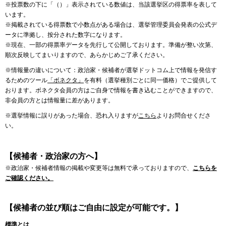
※投票数の下に「（）」表示されている数値は、当該選挙区の得票率を表して
います。
※掲載されている得票数で小数点がある場合は、選挙管理委員会発表の公式デ
ータに準拠し、按分された数字になります。
※現在、一部の得票率データを先行して公開しております。準備が整い次第、
順次反映してまいりますので、あらかじめご了承ください。
※情報量の違いについて：政治家・候補者が選挙ドットコム上で情報を発信す
るためのツール
「ボネクタ」
を有料（選挙種別ごとに同一価格）でご提供して
おります。ボネクタ会員の方はご自身で情報を書き込むことができますので、
非会員の方とは情報量に差があります。
※選挙情報に誤りがあった場合、恐れ入りますが
こちら
よりお問合せくださ
い。
【候補者・政治家の方へ】
※政治家・候補者情報の掲載や変更等は無料で承っておりますので、
こちらを
ご確認ください。
【候補者の並び順はご自由に設定が可能です。】
標準とは