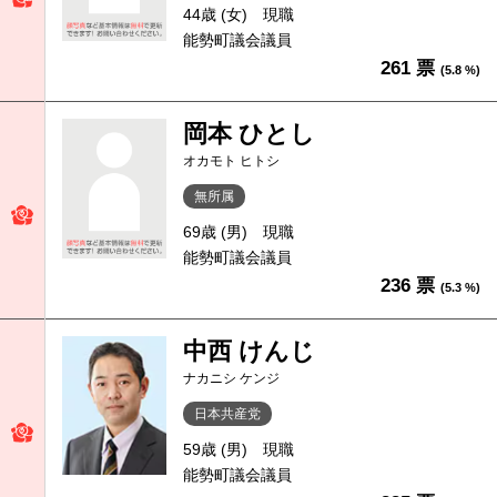
44歳 (女)
現職
能勢町議会議員
261 票
(5.8 %)
岡本 ひとし
オカモト ヒトシ
無所属
69歳 (男)
現職
能勢町議会議員
236 票
(5.3 %)
中西 けんじ
ナカニシ ケンジ
日本共産党
59歳 (男)
現職
能勢町議会議員