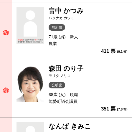
畠中 かつみ
ハタナカ カツミ
無所属
71歳 (男)
新人
農業
411 票
(9.1 %)
森田 のり子
モリタ ノリコ
公明党
68歳 (女)
現職
能勢町議会議員
351 票
(7.8 %)
なんば きみこ