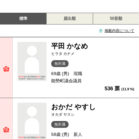
標準
届出順
50音順
掲載内容について
平田 かなめ
ヒラタ カナメ
無所属
69歳 (男)
現職
能勢町議会議員
536 票
(11.9 %)
おかだ やすし
オカダ ヤスシ
無所属
58歳 (男)
新人