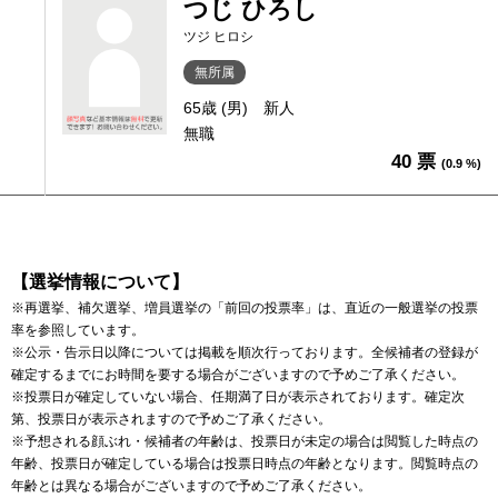
つじ ひろし
ツジ ヒロシ
無所属
65歳 (男)
新人
無職
40 票
(0.9 %)
【選挙情報について】
※再選挙、補欠選挙、増員選挙の「前回の投票率」は、直近の一般選挙の投票
率を参照しています。
※公示・告示日以降については掲載を順次行っております。全候補者の登録が
確定するまでにお時間を要する場合がございますので予めご了承ください。
※投票日が確定していない場合、任期満了日が表示されております。確定次
第、投票日が表示されますので予めご了承ください。
※予想される顔ぶれ・候補者の年齢は、投票日が未定の場合は閲覧した時点の
年齢、投票日が確定している場合は投票日時点の年齢となります。閲覧時点の
年齢とは異なる場合がございますので予めご了承ください。