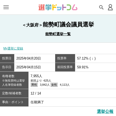
能勢町議会議員選挙
＜大阪府＞
能勢町選挙一覧
My選挙に登録
投票日
2025年04月20日
投票率
57.12% ( ↓ )
告示日
2025年04月15日
前回投票率
59.91%
7,955人
有権者数
※無投票時は選挙
前回より -625人
人名簿登録者数
男性
3,842人
女性
4,113人
定数/候補者数
12 / 14
事由・ポイント
任期満了
選挙公報