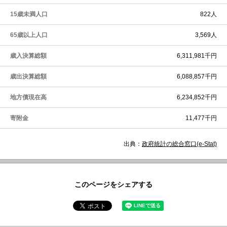
15歳未満人口
822人
65歳以上人口
3,569人
歳入決算総額
6,311,981千円
歳出決算総額
6,088,857千円
地方債現在高
6,234,852千円
寄附金
11,477千円
出典：
政府統計の総合窓口(e-Stat)
このページをシェアする