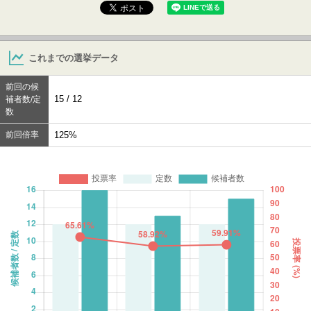
これまでの選挙データ
前回の候
15 / 12
補者数/定
数
前回倍率
125%