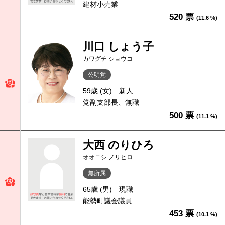
建材小売業
520 票
(11.6 %)
川口 しょう子
カワグチ ショウコ
公明党
59歳 (女)
新人
党副支部長、無職
500 票
(11.1 %)
大西 のりひろ
オオニシ ノリヒロ
無所属
65歳 (男)
現職
能勢町議会議員
453 票
(10.1 %)