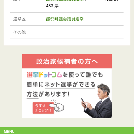
453 票
選挙区
能勢町議会議員選挙
その他
MENU