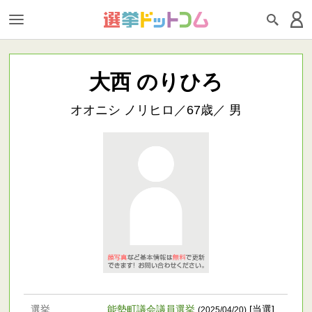
大西 のりひろ
オオニシ ノリヒロ／67歳／ 男
選挙
能勢町議会議員選挙
[当選]
(2025/04/20)