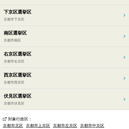
下京区選挙区
京都市下京区
南区選挙区
京都市南区
右京区選挙区
京都市右京区
西京区選挙区
京都市西京区
伏見区選挙区
京都市伏見区
対象行政区
：
京都市北区
京都市上京区
京都市左京区
京都市中京区