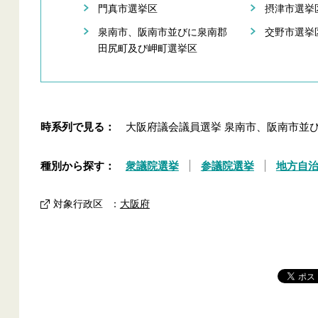
門真市選挙区
摂津市選挙
泉南市、阪南市並びに泉南郡
交野市選挙
田尻町及び岬町選挙区
時系列で見る：
大阪府議会議員選挙 泉南市、阪南市並
種別から探す：
衆議院選挙
参議院選挙
地方自
対象行政区
：
大阪府