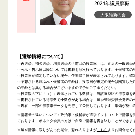
2024年議員辞職
大阪維新の会
【選挙情報について】
※再選挙、補欠選挙、増員選挙の「前回の投票率」は、直近の一般選挙
※公示・告示日以降については掲載を順次行っております。全候補者の
※投票日が確定していない場合、任期満了日が表示されております。確
※予想される顔ぶれ・候補者の年齢は、投票日が未定の場合は閲覧した
の年齢とは異なる場合がございますので予めご了承ください。
※投票数の下に「（）」表示されている数値は、当該選挙区の得票率を
※掲載されている得票数で小数点がある場合は、選挙管理委員会発表の
※現在、一部の得票率データを先行して公開しております。準備が整い
※情報量の違いについて：政治家・候補者が選挙ドットコム上で情報を
ております。ボネクタ会員の方はご自身で情報を書き込むことができま
※選挙情報に誤りがあった場合、恐れ入りますが
こちら
よりお問合せく