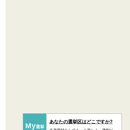
あなたの選挙区はどこですか?
My
選挙