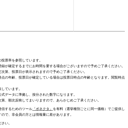
の投票率を参照しています。
登録が確定するまでにお時間を要する場合がございますので予めご了承ください。
定次第、投票日が表示されますので予めご了承ください。
時点の年齢、投票日が確定している場合は投票日時点の年齢となります。閲覧時点
表しています。
公式データに準拠し、按分された数字になります。
次第、順次反映してまいりますので、あらかじめご了承ください。
発信するためのツール
「ボネクタ」
を有料（選挙種別ごとに同一価格）でご提供し
すので、非会員の方とは情報量に差があります。
ださい。