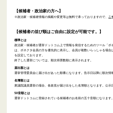
【候補者・政治家の方へ】
※政治家・候補者情報の掲載や変更等は無料で承っておりますので、
こ
【候補者の並び順はご自由に設定が可能です。】
標準とは
政治家・候補者が選挙ドットコム上で情報を発信するためのツール「ボ
は、ボネクタ会員の方を優先的に表示し、会員が複数いらっしゃる場合
を設定しております。
終了した選挙については、順次得票数順に表示されます。
届出順とは
選挙管理委員会に届け出があった順番になります。告示日以降に順次情
名簿順とは
衆議院議員選挙の場合、各政党が届け出をした名簿順となります。公示
50音順とは
選挙ドットコムに登録されている候補者のお名前の五十音順になります