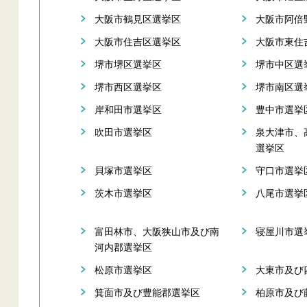
大阪市鶴見区選挙区
大阪市阿倍
大阪市住吉区選挙区
大阪市東住
堺市堺区選挙区
堺市中区選
堺市西区選挙区
堺市南区選
岸和田市選挙区
豊中市選挙
吹田市選挙区
泉大津市、
選挙区
貝塚市選挙区
守口市選挙
茨木市選挙区
八尾市選挙
富田林市、大阪狭山市及び南
寝屋川市選
河内郡選挙区
松原市選挙区
大東市及び
箕面市及び豊能郡選挙区
柏原市及び