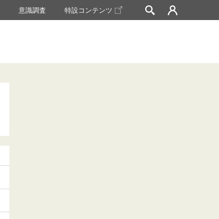
挙
意識調査
特設コンテンツ