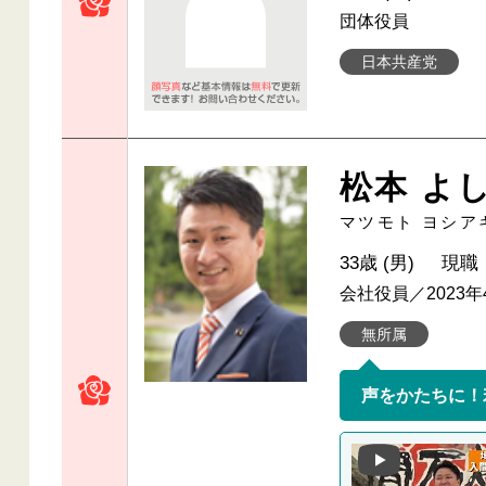
団体役員
日本共産党
松本 よ
マツモト ヨシア
33歳 (男)
現職
会社役員／2023
無所属
声をかたちに！