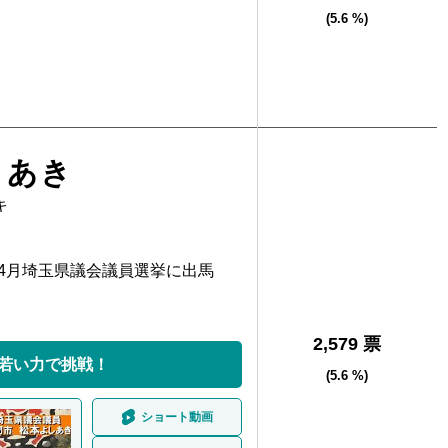
(5.6 %)
しあき
キ
年4月埼玉県議会議員選挙に出馬
2,579 票
若い力で挑戦！
(5.6 %)
ショート動画