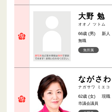
大野 勉
オオノ ツトム
66歳 (男)
新人
無職
無所属
ながさわ
ナガサワ ミエコ
62歳 (女)
現職
市議会議員