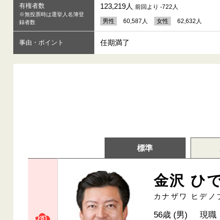
有権者数
123,219人
前回より -722人
※無投票時は選挙人名簿登
男性
60,587人
女性
62,632人
録者数
任期満了
事由・ポイント
標準
金沢 ひ
カナザワ ヒデノ
56歳 (男)
現職