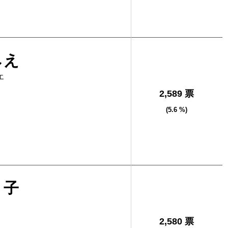
みえ
エ
2,589 票
(5.6 %)
し子
2,580 票