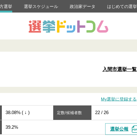
方選挙
選挙スケジュール
政治家データ
はじめての選
入間市選挙一覧
My選挙に登録する
38.08% ( ↓ )
22 / 26
定数/候補者数
39.2%
選挙公報