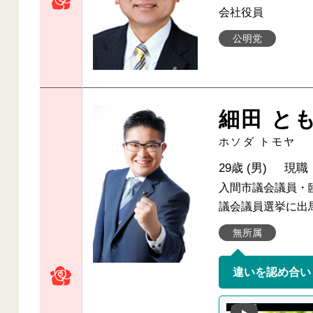
会社役員
公明党
細田 と
ホソダ トモヤ
29歳 (男)
現職
入間市議会議員・臨
議会議員選挙に出
無所属