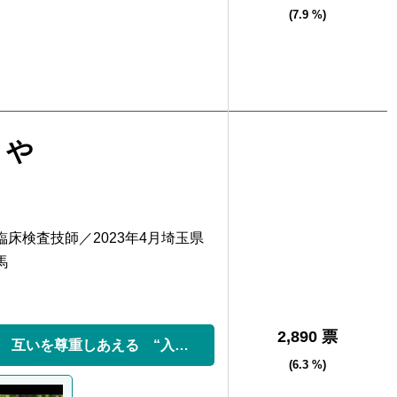
(7.9 %)
もや
床検査技師／2023年4月埼玉県
馬
2,890 票
違いを認め合い 互いを尊重しあえる “入間市”に！
(6.3 %)