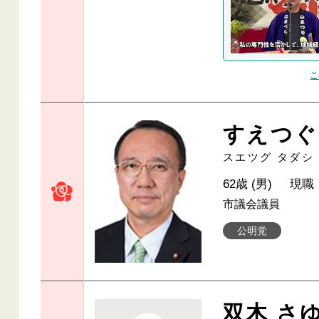
こ
すえつぐ
スエツグ タダシ
62歳 (男)
現職
市議会議員
公明党
双木 さ