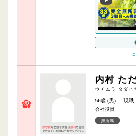
こ
内村 た
ウチムラ タダヒ
56歳 (男)
現職
会社役員
無所属