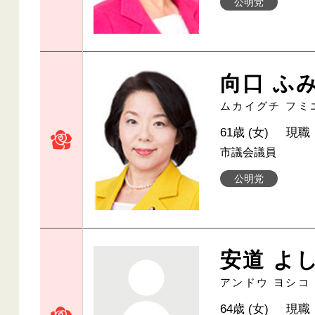
公明党
向口 ふ
ムカイグチ フミ
61歳 (女)
現職
市議会議員
公明党
安道 よ
アンドウ ヨシコ
64歳 (女)
現職