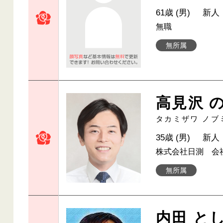
61歳 (男)
新人
無職
無所属
高見沢 
タカミザワ ノブ
35歳 (男)
新人
株式会社日測 会
無所属
内田 と