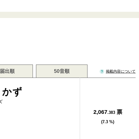
届出順
50音順
掲載内容について
しかず
ズ
2,067
票
.383
(7.3 %)