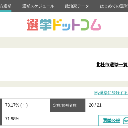
方選挙
選挙スケジュール
政治家データ
はじめての選
北杜市選挙一覧
My選挙に登録する
73.17% ( ↑ )
20 / 21
定数/候補者数
71.98%
選挙公報