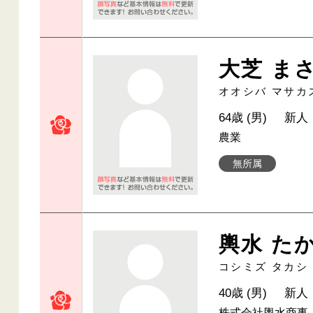
大芝 ま
オオシバ マサカ
64歳 (男)
新人
農業
無所属
輿水 た
コシミズ タカシ
40歳 (男)
新人
株式会社輿水商事