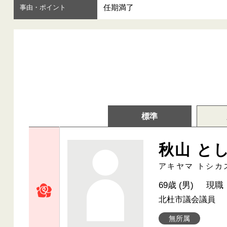
任期満了
事由・ポイント
標準
秋山 と
アキヤマ トシカ
69歳 (男)
現職
北杜市議会議員
無所属