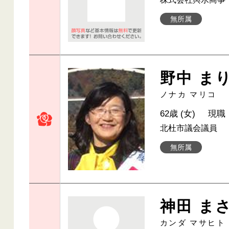
無所属
野中 ま
ノナカ マリコ
62歳 (女)
現職
北杜市議会議員
無所属
神田 ま
カンダ マサヒト