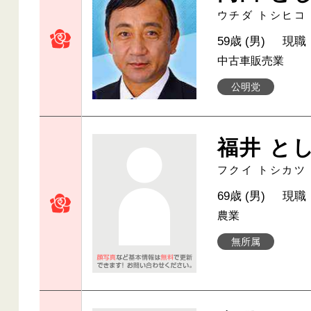
ウチダ トシヒコ
59歳 (男)
現職
中古車販売業
公明党
福井 と
フクイ トシカツ
69歳 (男)
現職
農業
無所属