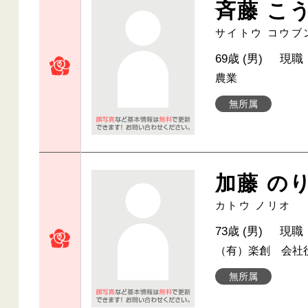
斉藤 こ
サイトウ コウブ
69歳 (男)
現職
農業
無所属
加藤 の
カトウ ノリオ
73歳 (男)
現職
（有）楽創 会社
無所属