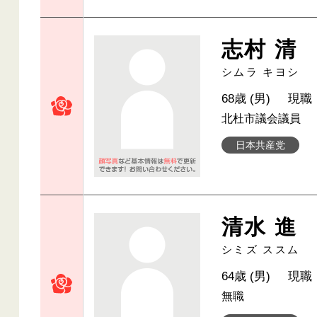
志村 清
シムラ キヨシ
68歳 (男)
現職
北杜市議会議員
日本共産党
清水 進
シミズ ススム
64歳 (男)
現職
無職