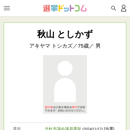
秋山 としかず
アキヤマ トシカズ／75歳／ 男
選挙
北杜市議会議員選挙
[当選]
(2024/11/17)