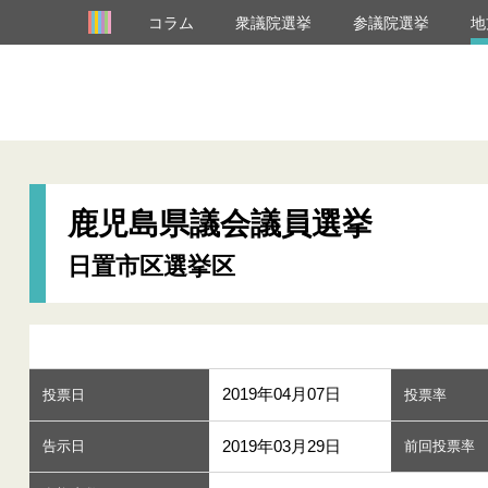
コラム
衆議院選挙
参議院選挙
地
鹿児島県議会議員選挙
日置市区選挙区
2019年04月07日
投票日
投票率
2019年03月29日
告示日
前回投票率