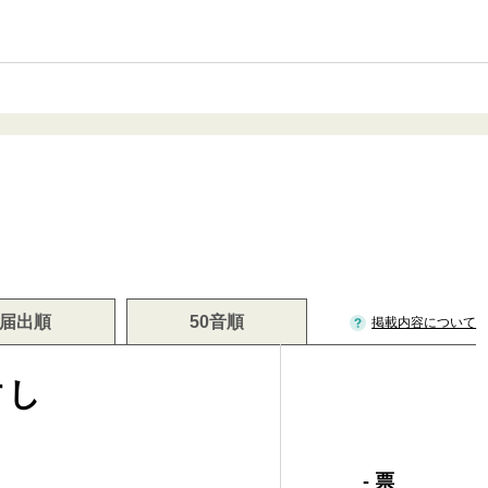
届出順
50音順
掲載内容について
すし
- 票