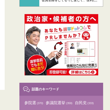
会員登録をしてもっと楽しく、便利に。
話題のキーワード
参院選
参議院選挙
自民党
(370)
(359)
(333)