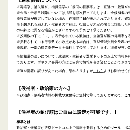
【選挙情報について】
※再選挙、補欠選挙、増員選挙の「前回の投票率」は、直近の一般選挙
※公示・告示日以降については掲載を順次行っております。全候補者の
※投票日が確定していない場合、任期満了日が表示されております。確
※予想される顔ぶれ・候補者の年齢は、投票日が未定の場合は閲覧した
の年齢とは異なる場合がございますので予めご了承ください。
※投票数の下に「（）」表示されている数値は、当該選挙区の得票率を
※掲載されている得票数で小数点がある場合は、選挙管理委員会発表の
※現在、一部の得票率データを先行して公開しております。準備が整い
※情報量の違いについて：政治家・候補者が選挙ドットコム上で情報を
ております。ボネクタ会員の方はご自身で情報を書き込むことができま
※選挙情報に誤りがあった場合、恐れ入りますが
こちら
よりお問合せく
【候補者・政治家の方へ】
※政治家・候補者情報の掲載や変更等は無料で承っておりますので、
こ
【候補者の並び順はご自由に設定が可能です。】
標準とは
政治家・候補者が選挙ドットコム上で情報を発信するためのツール「ボ