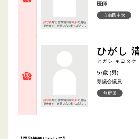
医師
自由民主党
ひがし 
ヒガシ キヨタケ
57歳 (男)
県議会議員
無所属