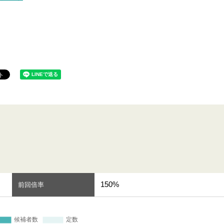
150%
前回倍率