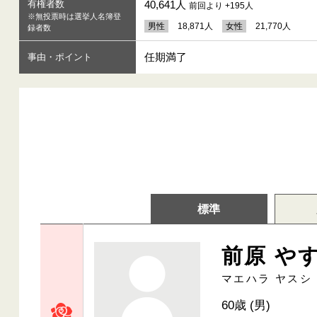
有権者数
40,641人
前回より +195人
※無投票時は選挙人名簿登
男性
18,871人
女性
21,770人
録者数
任期満了
事由・ポイント
標準
前原 や
マエハラ ヤスシ
60歳 (男)