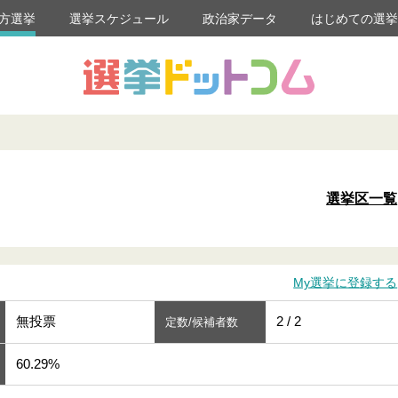
方選挙
選挙スケジュール
政治家データ
はじめての選
選挙区一覧
My選挙に登録する
無投票
2 / 2
定数/候補者数
60.29%