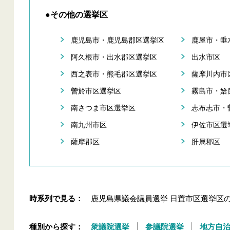
●その他の選挙区
鹿児島市・鹿児島郡区選挙区
鹿屋市・垂
阿久根市・出水郡区選挙区
出水市区
西之表市・熊毛郡区選挙区
薩摩川内市
曽於市区選挙区
霧島市・姶
南さつま市区選挙区
志布志市・
南九州市区
伊佐市区選
薩摩郡区
肝属郡区
時系列で見る：
鹿児島県議会議員選挙 日置市区選挙区
種別から探す：
衆議院選挙
参議院選挙
地方自