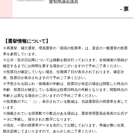
愛知県議会議員
- 票
【選挙情報について】
※再選挙、補欠選挙、増員選挙の「前回の投票率」は、直近の一般選挙の投票
率を参照しています。
※公示・告示日以降については掲載を順次行っております。全候補者の登録が
確定するまでにお時間を要する場合がございますので予めご了承ください。
※投票日が確定していない場合、任期満了日が表示されております。確定次
第、投票日が表示されますので予めご了承ください。
※予想される顔ぶれ・候補者の年齢は、投票日が未定の場合は閲覧した時点の
年齢、投票日が確定している場合は投票日時点の年齢となります。閲覧時点の
年齢とは異なる場合がございますので予めご了承ください。
※投票数の下に「（）」表示されている数値は、当該選挙区の得票率を表して
います。
※掲載されている得票数で小数点がある場合は、選挙管理委員会発表の公式デ
ータに準拠し、按分された数字になります。
※現在、一部の得票率データを先行して公開しております。準備が整い次第、
順次反映してまいりますので、あらかじめご了承ください。