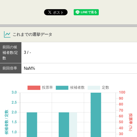
これまでの選挙データ
前回の候
3 / -
補者数/定
数
前回倍率
NaN%