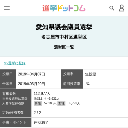
愛知県議会議員選挙
名古屋市中村区選挙区
選挙区一覧
My選挙に登録
投票日
2019年04月07日
投票率
無投票
告示日
2019年03月29日
前回投票率
-%
112,977人
有権者数
※無投票時は選挙
前回より +3,931人
人名簿登録者数
男性
57,185人
女性
55,792人
定数/候補者数
2 / 2
事由・ポイント
任期満了