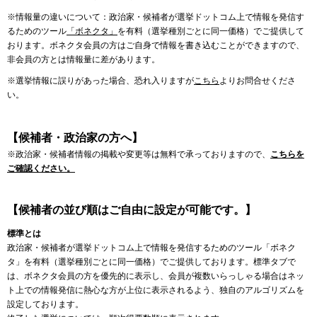
※情報量の違いについて：政治家・候補者が選挙ドットコム上で情報を発信す
るためのツール
「ボネクタ」
を有料（選挙種別ごとに同一価格）でご提供して
おります。ボネクタ会員の方はご自身で情報を書き込むことができますので、
非会員の方とは情報量に差があります。
※選挙情報に誤りがあった場合、恐れ入りますが
こちら
よりお問合せくださ
い。
【候補者・政治家の方へ】
※政治家・候補者情報の掲載や変更等は無料で承っておりますので、
こちらを
ご確認ください。
【候補者の並び順はご自由に設定が可能です。】
標準とは
政治家・候補者が選挙ドットコム上で情報を発信するためのツール「ボネク
タ」を有料（選挙種別ごとに同一価格）でご提供しております。標準タブで
は、ボネクタ会員の方を優先的に表示し、会員が複数いらっしゃる場合はネッ
ト上での情報発信に熱心な方が上位に表示されるよう、独自のアルゴリズムを
設定しております。