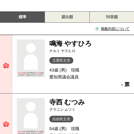
標準
届出順
50音順
掲載内容について
鳴海 やすひろ
ナルミ ヤスヒロ
立憲民主党
43歳 (男)
現職
愛知県議会議員
- 票
寺西 むつみ
テラニシ ムツミ
自由民主党
54歳 (男)
現職