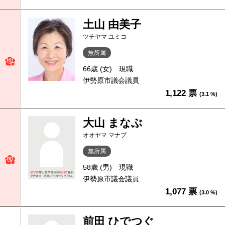
土山 由美子
ツチヤマ ユミコ
無所属
66歳 (女)
現職
伊勢原市議会議員
1,122 票
(3.1 %)
大山 まなぶ
オオヤマ マナブ
無所属
58歳 (男)
現職
伊勢原市議会議員
1,077 票
(3.0 %)
前田 ひでつぐ