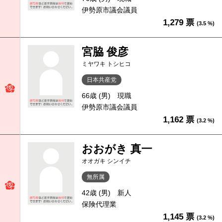
伊勢原市議会議員
1,279 票
(3.5 %)
宮脇 俊彦
ミヤワキ トシヒコ
日本共産党
66歳 (男)
現職
伊勢原市議会議員
1,162 票
(3.2 %)
おおがき 真一
オオガキ シンイチ
無所属
42歳 (男)
新人
保険代理業
1,145 票
(3.2 %)