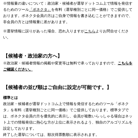
※情報量の違いについて：政治家・候補者が選挙ドットコム上で情報を発信す
るためのツール
「ボネクタ」
を有料（選挙種別ごとに同一価格）でご提供して
おります。ボネクタ会員の方はご自身で情報を書き込むことができますので、
非会員の方とは情報量に差があります。
※選挙情報に誤りがあった場合、恐れ入りますが
こちら
よりお問合せくださ
い。
【候補者・政治家の方へ】
※政治家・候補者情報の掲載や変更等は無料で承っておりますので、
こちらを
ご確認ください。
【候補者の並び順はご自由に設定が可能です。】
標準とは
政治家・候補者が選挙ドットコム上で情報を発信するためのツール「ボネク
タ」を有料（選挙種別ごとに同一価格）でご提供しております。標準タブで
は、ボネクタ会員の方を優先的に表示し、会員が複数いらっしゃる場合はネッ
ト上での情報発信に熱心な方が上位に表示されるよう、独自のアルゴリズムを
設定しております。
終了した選挙については、順次得票数順に表示されます。