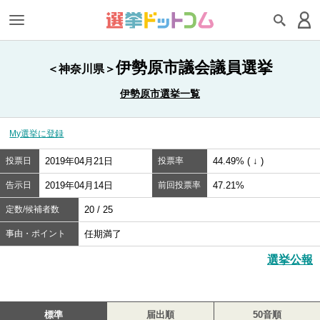
伊勢原市議会議員選挙
＜神奈川県＞
伊勢原市選挙一覧
My選挙に登録
投票日
2019年04月21日
投票率
44.49% ( ↓ )
告示日
2019年04月14日
前回投票率
47.21%
定数/候補者数
20 / 25
事由・ポイント
任期満了
選挙公報
標準
届出順
50音順