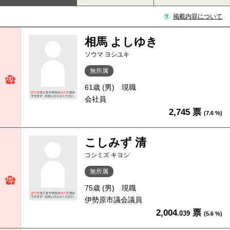
掲載内容について
相馬 よしゆき
ソウマ ヨシユキ
無所属
61歳 (男)
現職
会社員
2,745 票
(7.6 %)
こしみず 清
コシミズ キヨシ
無所属
75歳 (男)
現職
伊勢原市議会議員
2,004
票
.039
(5.6 %)