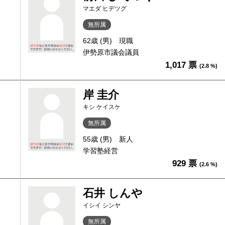
マエダ ヒデツグ
無所属
62歳 (男)
現職
伊勢原市議会議員
1,017 票
(2.8 %)
岸 圭介
キシ ケイスケ
無所属
55歳 (男)
新人
学習塾経営
929 票
(2.6 %)
石井 しんや
イシイ シンヤ
無所属