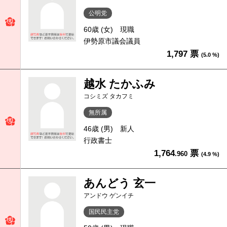
公明党
60歳 (女)
現職
伊勢原市議会議員
1,797 票
(5.0 %)
越水 たかふみ
コシミズ タカフミ
無所属
46歳 (男)
新人
行政書士
1,764
票
.960
(4.9 %)
あんどう 玄一
アンドウ ゲンイチ
国民民主党