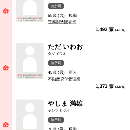
無所属
55歳 (男)
現職
豆腐製造販売業
1,492 票
(4.1 %)
ただ いわお
タダ イワオ
無所属
45歳 (男)
新人
不動産貸付管理業
1,373 票
(3.8 %)
やしま 満雄
ヤシマ ミツオ
無所属
76歳 (男)
現職