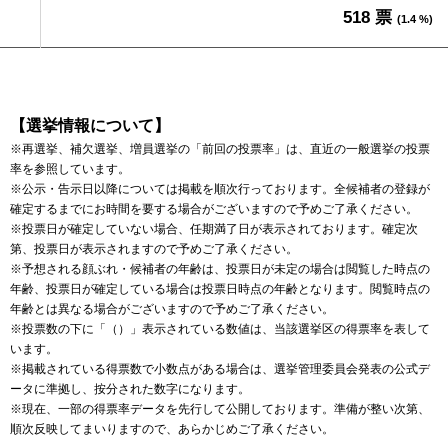
518 票
(1.4 %)
【選挙情報について】
※再選挙、補欠選挙、増員選挙の「前回の投票率」は、直近の一般選挙の投票
率を参照しています。
※公示・告示日以降については掲載を順次行っております。全候補者の登録が
確定するまでにお時間を要する場合がございますので予めご了承ください。
※投票日が確定していない場合、任期満了日が表示されております。確定次
第、投票日が表示されますので予めご了承ください。
※予想される顔ぶれ・候補者の年齢は、投票日が未定の場合は閲覧した時点の
年齢、投票日が確定している場合は投票日時点の年齢となります。閲覧時点の
年齢とは異なる場合がございますので予めご了承ください。
※投票数の下に「（）」表示されている数値は、当該選挙区の得票率を表して
います。
※掲載されている得票数で小数点がある場合は、選挙管理委員会発表の公式デ
ータに準拠し、按分された数字になります。
※現在、一部の得票率データを先行して公開しております。準備が整い次第、
順次反映してまいりますので、あらかじめご了承ください。