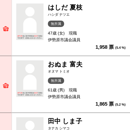
はしだ 夏枝
ハシダ ナツエ
無所属
47歳 (女)
現職
伊勢原市議会議員
1,958 票
(5.4 %)
おぬま 富夫
オヌマ トミオ
無所属
61歳 (男)
現職
伊勢原市議会議員
1,865 票
(5.2 %)
田中 しま子
タナカ シマコ