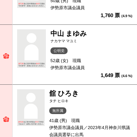
50歳 (男)
現職
伊勢原市議会議員
1,760 票
(4.9 %)
中山 まゆみ
ナカヤマ マユミ
公明党
52歳 (女)
現職
伊勢原市議会議員
1,649 票
(4.6 %)
舘 ひろき
タチ ヒロキ
無所属
41歳 (男)
現職
伊勢原市議会議員／2023年4月神奈川県議
会議員選挙に出馬