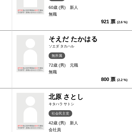
60歳 (男)
新人
無職
921 票
(2.6 %)
そえだ たかはる
ソエダ タカハル
無所属
72歳 (男)
元職
無職
800 票
(2.2 %)
北原 さとし
キタハラ サトシ
社会民主党
42歳 (男)
新人
会社員