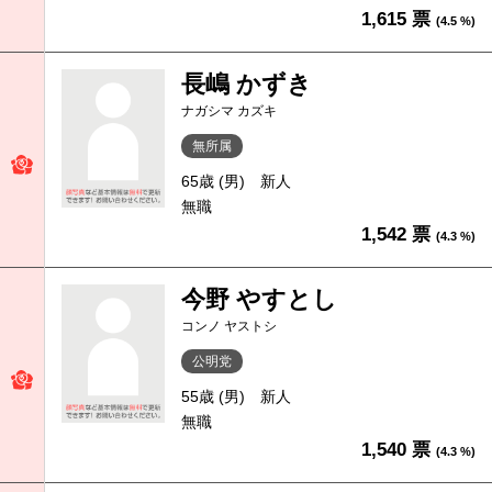
1,615 票
(4.5 %)
長嶋 かずき
ナガシマ カズキ
無所属
65歳 (男)
新人
無職
1,542 票
(4.3 %)
今野 やすとし
コンノ ヤストシ
公明党
55歳 (男)
新人
無職
1,540 票
(4.3 %)