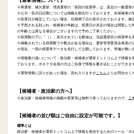
【選挙情報について】
※再選挙、補欠選挙、増員選挙の「前回の投票率」は、直近の一般選挙
※公示・告示日以降については掲載を順次行っております。全候補者の
※投票日が確定していない場合、任期満了日が表示されております。確
※予想される顔ぶれ・候補者の年齢は、投票日が未定の場合は閲覧した
の年齢とは異なる場合がございますので予めご了承ください。
※投票数の下に「（）」表示されている数値は、当該選挙区の得票率を
※掲載されている得票数で小数点がある場合は、選挙管理委員会発表の
※現在、一部の得票率データを先行して公開しております。準備が整い
※情報量の違いについて：政治家・候補者が選挙ドットコム上で情報を
ております。ボネクタ会員の方はご自身で情報を書き込むことができま
※選挙情報に誤りがあった場合、恐れ入りますが
こちら
よりお問合せく
【候補者・政治家の方へ】
※政治家・候補者情報の掲載や変更等は無料で承っておりますので、
こ
【候補者の並び順はご自由に設定が可能です。】
標準とは
政治家・候補者が選挙ドットコム上で情報を発信するためのツール「ボ