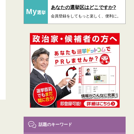
あなたの選挙区はどこですか?
My
選挙
会員登録をしてもっと楽しく、便利に。
話題のキーワード