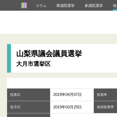
コラム
衆議院選挙
参議院選挙
地
山梨県議会議員選挙
大月市選挙区
2019年04月07日
投票日
投票率
2019年03月29日
告示日
前回投票率