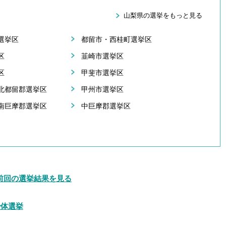
山梨県の選挙をもっと見る
選挙区
都留市・西桂町選挙区
区
韮崎市選挙区
区
甲斐市選挙区
北都留郡選挙区
甲州市選挙区
南巨摩郡選挙区
中巨摩郡選挙区
前回の選挙結果を見る
治体選挙