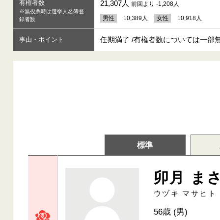
有権者数
21,307人
前回より -1,208人
※無投票時は選挙人名簿登
男性
10,389人
女性
10,918人
録者数
任期満了 /有権者数については一
事由・ポイント
標準
卯月 ま
ウヅキ マサヒト
56歳 (男)