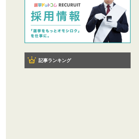
記事ランキング