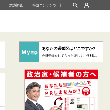
挙
意識調査
特設コンテンツ
あなたの選挙区はどこですか?
My
選挙
会員登録をしてもっと楽しく、便利に。