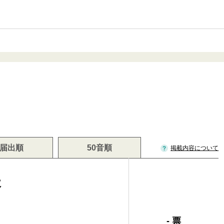
届出順
50音順
掲載内容について
夫
- 票