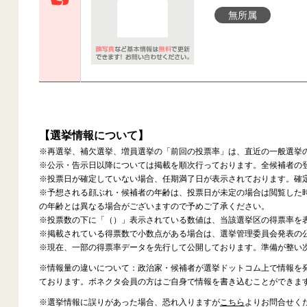
無所属
【選挙情報について】
※再選挙、補欠選挙、増員選挙の「前回の投票率」は、直近の一般選挙
※公示・告示日以降については掲載を順次行っております。全候補者の
※投票日が確定していない場合、任期満了日が表示されております。確
※予想される顔ぶれ・候補者の年齢は、投票日が未定の場合は閲覧した
の年齢とは異なる場合がございますので予めご了承ください。
※投票数の下に「（）」表示されている数値は、当該選挙区の得票率を
※掲載されている得票数で小数点がある場合は、選挙管理委員会発表の
※現在、一部の得票率データを先行して公開しております。準備が整い
※情報量の違いについて：政治家・候補者が選挙ドットコム上で情報を
ております。ボネクタ会員の方はご自身で情報を書き込むことができま
※選挙情報に誤りがあった場合、恐れ入りますが
こちら
よりお問合せく