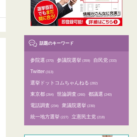
話題のキーワード
参院選
参議院選挙
自民党
(370)
(359)
(333)
Twitter
(313)
選挙ドットコムちゃんねる
(282)
東京都
世論調査
都議選
(264)
(260)
(240)
電話調査
衆議院選挙
(234)
(230)
統一地方選挙
立憲民主党
(227)
(218)