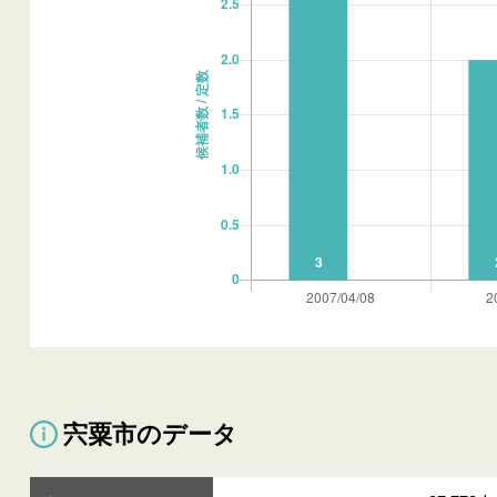
宍粟市のデータ