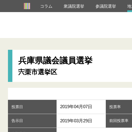
コラム
衆議院選挙
参議院選挙
地
兵庫県議会議員選挙
宍栗市選挙区
2019年04月07日
投票日
投票率
2019年03月29日
告示日
前回投票率