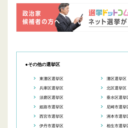
●その他の選挙区
東灘区選挙区
灘区選挙区
兵庫区選挙区
北区選挙区
須磨区選挙区
垂水区選挙
姫路市選挙区
尼崎市選挙
西宮市選挙区
洲本市選挙
伊丹市選挙区
相生市選挙