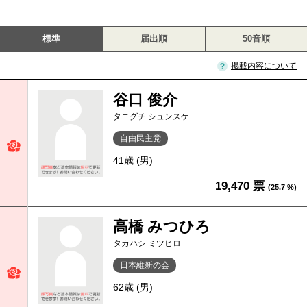
標準
届出順
50音順
掲載内容について
谷口 俊介
タニグチ シュンスケ
自由民主党
41歳 (男)
19,470 票
(25.7 %)
高橋 みつひろ
タカハシ ミツヒロ
日本維新の会
62歳 (男)