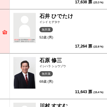
17,638 票
(23.3 %)
石井 ひでたけ
イシイ ヒデタケ
無所属
52歳 (男)
17,264 票
(22.8 %)
石原 修三
イシハラ シュウゾウ
無所属
68歳 (男)
11,643 票
(15.4 %)
川村 すすむ