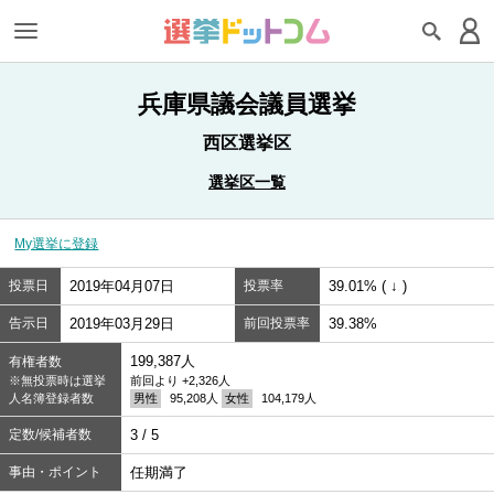
兵庫県議会議員選挙
西区選挙区
選挙区一覧
My選挙に登録
投票日
2019年04月07日
投票率
39.01% ( ↓ )
告示日
2019年03月29日
前回投票率
39.38%
199,387人
有権者数
※無投票時は選挙
前回より +2,326人
人名簿登録者数
男性
95,208人
女性
104,179人
定数/候補者数
3 / 5
事由・ポイント
任期満了