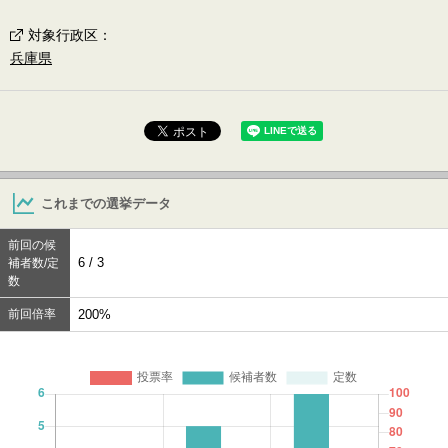
対象行政区
：
兵庫県
これまでの選挙データ
前回の候
6 / 3
補者数/定
数
前回倍率
200%