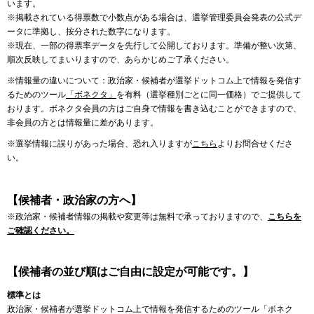
います。
※掲載されている得票数で小数点がある場合は、選挙管理委員会発表の公式デ
ータに準拠し、按分された数字になります。
※現在、一部の得票率データを先行して公開しております。準備が整い次第、
順次反映してまいりますので、あらかじめご了承ください。
※情報量の違いについて：政治家・候補者が選挙ドットコム上で情報を発信す
るためのツール
「ボネクタ」
を有料（選挙種別ごとに同一価格）でご提供して
おります。ボネクタ会員の方はご自身で情報を書き込むことができますので、
非会員の方とは情報量に差があります。
※選挙情報に誤りがあった場合、恐れ入りますが
こちら
よりお問合せくださ
い。
【候補者・政治家の方へ】
※政治家・候補者情報の掲載や変更等は無料で承っておりますので、
こちらを
ご確認ください。
【候補者の並び順はご自由に設定が可能です。】
標準とは
政治家・候補者が選挙ドットコム上で情報を発信するためのツール「ボネク