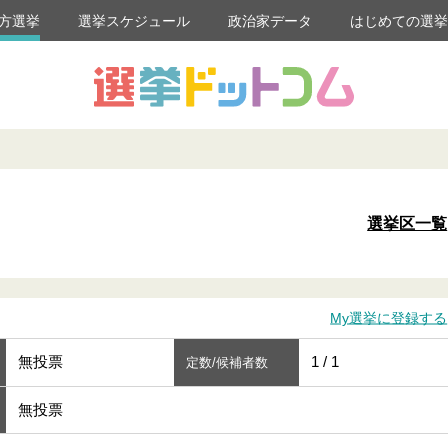
方選挙
選挙スケジュール
政治家データ
はじめての選
選挙区一覧
My選挙に登録する
無投票
1 / 1
定数/候補者数
無投票