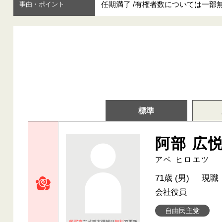
任期満了 /有権者数については一
事由・ポイント
標準
阿部 広
アベ ヒロエツ
71歳 (男)
現職
会社役員
自由民主党