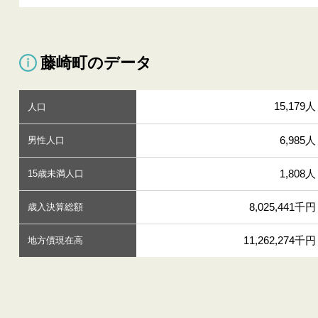
藤崎町のデータ
15,179人
人口
6,985人
男性人口
1,808人
15歳未満人口
8,025,441千円
歳入決算総額
11,262,274千円
地方債現在高