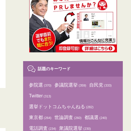
話題のキーワード
参院選
参議院選挙
自民党
(370)
(359)
(333)
Twitter
(313)
選挙ドットコムちゃんねる
(282)
東京都
世論調査
都議選
(264)
(260)
(240)
電話調査
衆議院選挙
(234)
(230)