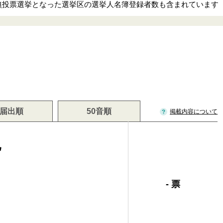
部無投票選挙となった選挙区の選挙人名簿登録者数も含まれています
届出順
50音順
掲載内容について
悦
- 票