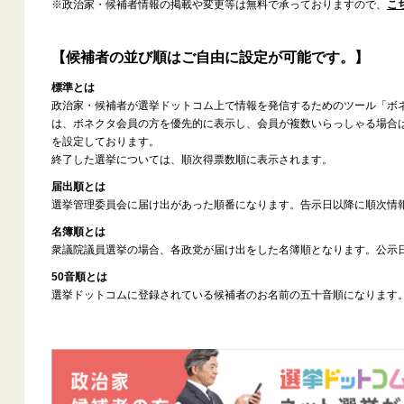
※政治家・候補者情報の掲載や変更等は無料で承っておりますので、
こ
【候補者の並び順はご自由に設定が可能です。】
標準とは
政治家・候補者が選挙ドットコム上で情報を発信するためのツール「ボ
は、ボネクタ会員の方を優先的に表示し、会員が複数いらっしゃる場合
を設定しております。
終了した選挙については、順次得票数順に表示されます。
届出順とは
選挙管理委員会に届け出があった順番になります。告示日以降に順次情
名簿順とは
衆議院議員選挙の場合、各政党が届け出をした名簿順となります。公示
50音順とは
選挙ドットコムに登録されている候補者のお名前の五十音順になります