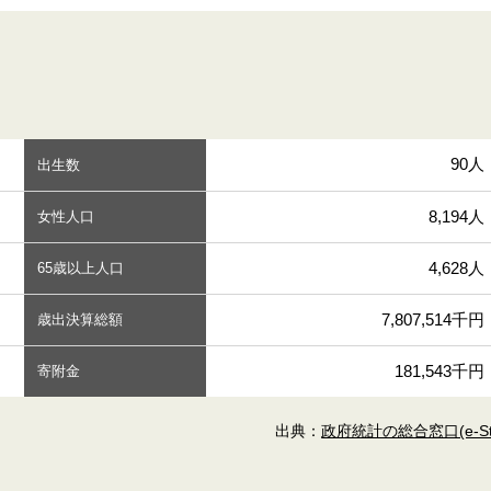
90人
出生数
8,194人
女性人口
4,628人
65歳以上人口
7,807,514千円
歳出決算総額
181,543千円
寄附金
出典：
政府統計の総合窓口(e-Sta