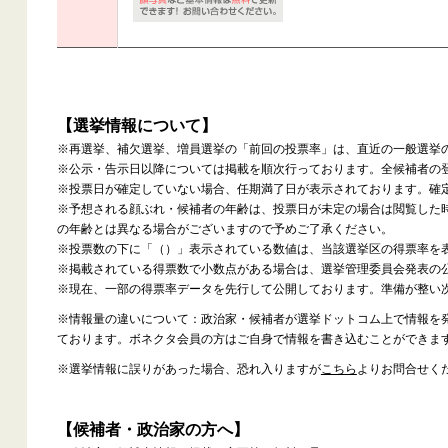
【選挙情報について】
※再選挙、補欠選挙、増員選挙の「前回の投票率」は、直近の一般選挙
※公示・告示日以降については掲載を順次行っております。全候補者の
※投票日が確定していない場合、任期満了日が表示されております。確
※予想される顔ぶれ・候補者の年齢は、投票日が未定の場合は閲覧した
の年齢とは異なる場合がございますので予めご了承ください。
※投票数の下に「（）」表示されている数値は、当該選挙区の得票率を
※掲載されている得票数で小数点がある場合は、選挙管理委員会発表の
※現在、一部の得票率データを先行して公開しております。準備が整い
※情報量の違いについて：政治家・候補者が選挙ドットコム上で情報を
ております。ボネクタ会員の方はご自身で情報を書き込むことができま
※選挙情報に誤りがあった場合、恐れ入りますが
こちら
よりお問合せく
【候補者・政治家の方へ】