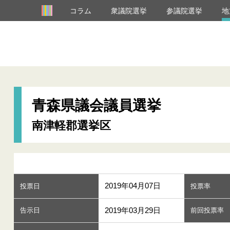
コラム
衆議院選挙
参議院選挙
地
青森県議会議員選挙
南津軽郡選挙区
2019年04月07日
投票日
投票率
2019年03月29日
告示日
前回投票率