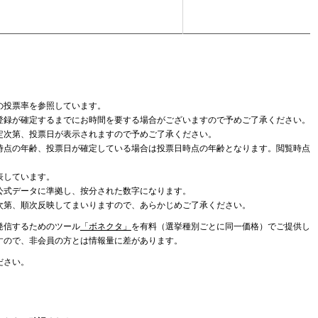
の投票率を参照しています。
登録が確定するまでにお時間を要する場合がございますので予めご了承ください。
定次第、投票日が表示されますので予めご了承ください。
時点の年齢、投票日が確定している場合は投票日時点の年齢となります。閲覧時点
表しています。
公式データに準拠し、按分された数字になります。
次第、順次反映してまいりますので、あらかじめご了承ください。
発信するためのツール
「ボネクタ」
を有料（選挙種別ごとに同一価格）でご提供し
すので、非会員の方とは情報量に差があります。
ださい。