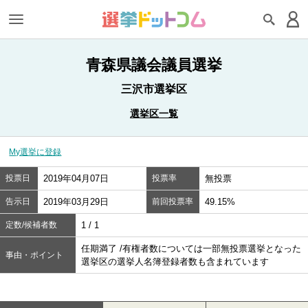
青森県議会議員選挙
三沢市選挙区
選挙区一覧
My選挙に登録
投票日
2019年04月07日
投票率
無投票
告示日
2019年03月29日
前回投票率
49.15%
定数/候補者数
1 / 1
任期満了 /有権者数については一部無投票選挙となった
事由・ポイント
選挙区の選挙人名簿登録者数も含まれています