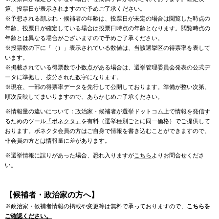
第、投票日が表示されますので予めご了承ください。
※予想される顔ぶれ・候補者の年齢は、投票日が未定の場合は閲覧した時点の
年齢、投票日が確定している場合は投票日時点の年齢となります。閲覧時点の
年齢とは異なる場合がございますので予めご了承ください。
※投票数の下に「（）」表示されている数値は、当該選挙区の得票率を表して
います。
※掲載されている得票数で小数点がある場合は、選挙管理委員会発表の公式デ
ータに準拠し、按分された数字になります。
※現在、一部の得票率データを先行して公開しております。準備が整い次第、
順次反映してまいりますので、あらかじめご了承ください。
※情報量の違いについて：政治家・候補者が選挙ドットコム上で情報を発信す
るためのツール
「ボネクタ」
を有料（選挙種別ごとに同一価格）でご提供して
おります。ボネクタ会員の方はご自身で情報を書き込むことができますので、
非会員の方とは情報量に差があります。
※選挙情報に誤りがあった場合、恐れ入りますが
こちら
よりお問合せくださ
い。
【候補者・政治家の方へ】
※政治家・候補者情報の掲載や変更等は無料で承っておりますので、
こちらを
ご確認ください。