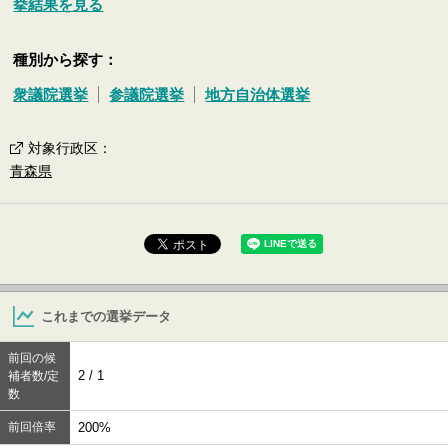
挙結果を見る
種別から探す：
衆議院選挙
参議院選挙
地方自治体選挙
対象行政区
：
青森県
これまでの選挙データ
前回の候
2 / 1
補者数/定
数
前回倍率
200%