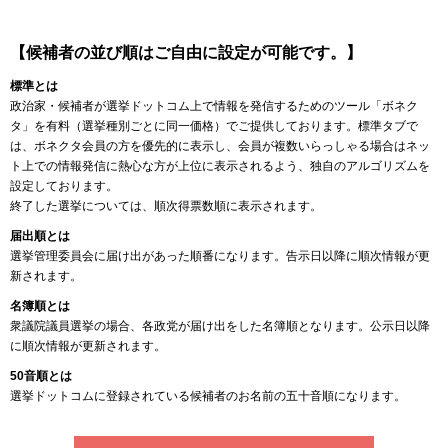
【候補者の並び順はご自由に設定が可能です。】
標準とは
政治家・候補者が選挙ドットコム上で情報を発信するためのツール「ボネク
タ」を有料（選挙種別ごとに同一価格）でご提供しております。標準タブで
は、ボネクタ会員の方を優先的に表示し、会員が複数いらっしゃる場合はネッ
ト上での情報発信に熱心な方が上位に表示されるよう、独自のアルゴリズムを
設定しております。
終了した選挙については、順次得票数順に表示されます。
届出順とは
選挙管理委員会に届け出があった順番になります。告示日以降に順次情報が更
新されます。
名簿順とは
衆議院議員選挙の場合、各政党が届け出をした名簿順となります。公示日以降
に順次情報が更新されます。
50音順とは
選挙ドットコムに登録されている候補者のお名前の五十音順になります。