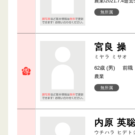
農業/2021.7.4逝去
無所属
宮良 操
ミヤラ ミサオ
62歳 (男)
前職
農業
無所属
内原 英
ウチハラ ヒデト