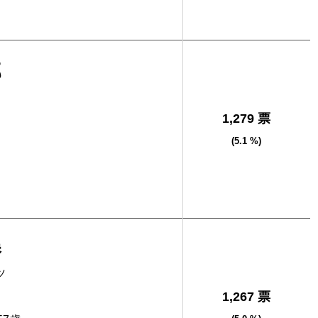
郎
1,279 票
(5.1 %)
勝
ツ
1,267 票