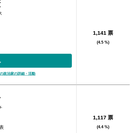
康
ス
1,141 票
(4.5 %)
。
の政治家の詳細・活動
一
チ
1,117 票
表
(4.4 %)