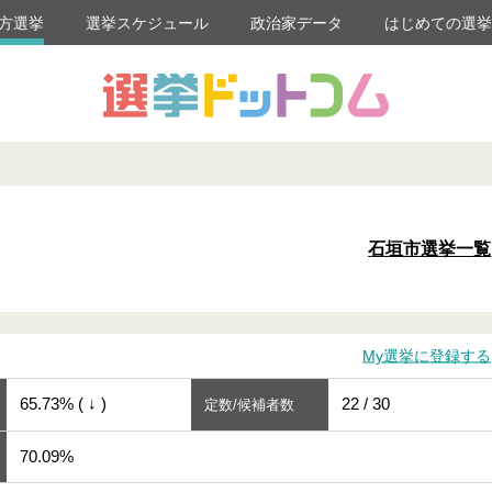
方選挙
選挙スケジュール
政治家データ
はじめての選
石垣市選挙一覧
My選挙に登録する
65.73% ( ↓ )
22 / 30
定数/候補者数
70.09%