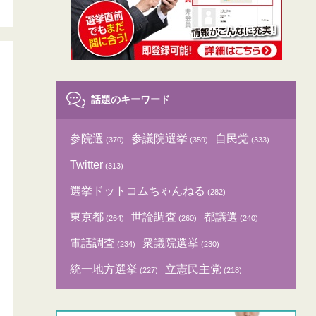
話題のキーワード
参院選
参議院選挙
自民党
(370)
(359)
(333)
Twitter
(313)
選挙ドットコムちゃんねる
(282)
東京都
世論調査
都議選
(264)
(260)
(240)
電話調査
衆議院選挙
(234)
(230)
統一地方選挙
立憲民主党
(227)
(218)