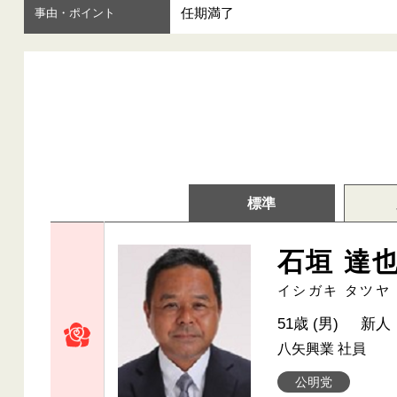
任期満了
事由・ポイント
標準
石垣 達
イシガキ タツヤ
51歳 (男)
新人
八矢興業 社員
公明党