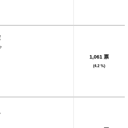
作
ク
1,061 票
(4.2 %)
之