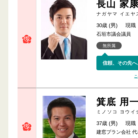
長山 家
ナガヤマ イエヤ
30歳 (男)
現職
石垣市議会議員
無所属
信頼、その先へ
こ
箕底 用
ミノソコ ヨウイ
37歳 (男)
現職
建窓プラン会社 代