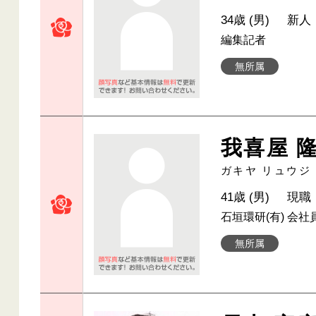
34歳 (男)
新人
編集記者
無所属
我喜屋 
ガキヤ リュウジ
41歳 (男)
現職
石垣環研(有) 会社
無所属