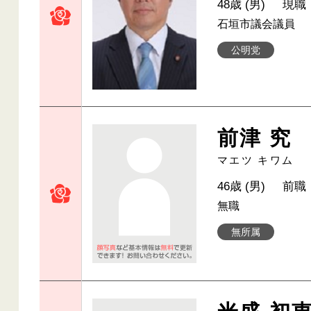
48歳 (男)
現職
石垣市議会議員
公明党
前津 究
マエツ キワム
46歳 (男)
前職
無職
無所属