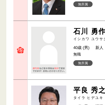
無所属
石川 勇
イシカワ ユウサ
40歳 (男)
新人
無職
無所属
平良 秀
タイラ ヒデユキ