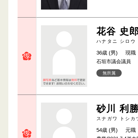
花谷 史
ハナタニ シロウ
36歳 (男)
現職
石垣市議会議員
無所属
砂川 利
スナガワ トシカ
54歳 (男)
元職