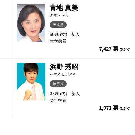
青地 真美
アオジ マミ
民進党
50歳 (女)
新人
大学教員
7,427 票
(5.8 %)
浜野 秀昭
ハマノ ヒデアキ
無所属
37歳 (男)
新人
会社役員
1,971 票
(1.5 %)