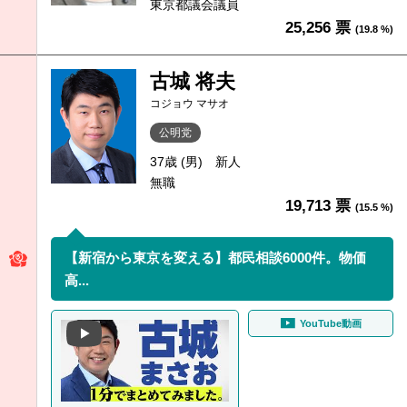
東京都議会議員
25,256 票
(19.8 %)
古城 将夫
コジョウ マサオ
公明党
37歳 (男)
新人
無職
19,713 票
(15.5 %)
【新宿から東京を変える】都民相談6000件。物価
高...
YouTube動画