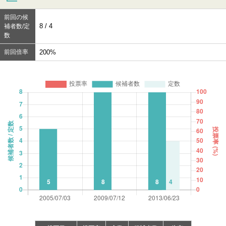
前回の候
8 / 4
補者数/定
数
前回倍率
200%