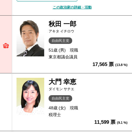
この政治家の詳細・活動
秋田 一郎
アキタ イチロウ
自由民主党
51歳 (男)
現職
東京都議会議員
17,565 票
(13.8 %)
大門 幸恵
ダイモン サチエ
自由民主党
48歳 (女)
現職
税理士
11,599 票
(9.1 %)