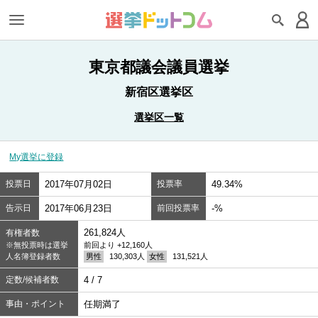
東京都議会議員選挙
新宿区選挙区
選挙区一覧
My選挙に登録
投票日
2017年07月02日
投票率
49.34%
告示日
2017年06月23日
前回投票率
-%
261,824人
有権者数
※無投票時は選挙
前回より +12,160人
人名簿登録者数
男性
130,303人
女性
131,521人
定数/候補者数
4 / 7
事由・ポイント
任期満了