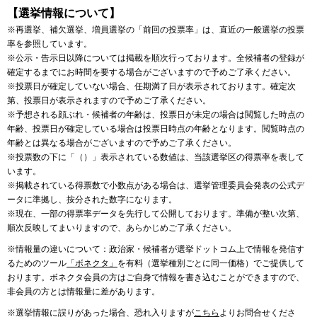
【選挙情報について】
※再選挙、補欠選挙、増員選挙の「前回の投票率」は、直近の一般選挙の投票
率を参照しています。
※公示・告示日以降については掲載を順次行っております。全候補者の登録が
確定するまでにお時間を要する場合がございますので予めご了承ください。
※投票日が確定していない場合、任期満了日が表示されております。確定次
第、投票日が表示されますので予めご了承ください。
※予想される顔ぶれ・候補者の年齢は、投票日が未定の場合は閲覧した時点の
年齢、投票日が確定している場合は投票日時点の年齢となります。閲覧時点の
年齢とは異なる場合がございますので予めご了承ください。
※投票数の下に「（）」表示されている数値は、当該選挙区の得票率を表して
います。
※掲載されている得票数で小数点がある場合は、選挙管理委員会発表の公式デ
ータに準拠し、按分された数字になります。
※現在、一部の得票率データを先行して公開しております。準備が整い次第、
順次反映してまいりますので、あらかじめご了承ください。
※情報量の違いについて：政治家・候補者が選挙ドットコム上で情報を発信す
るためのツール
「ボネクタ」
を有料（選挙種別ごとに同一価格）でご提供して
おります。ボネクタ会員の方はご自身で情報を書き込むことができますので、
非会員の方とは情報量に差があります。
※選挙情報に誤りがあった場合、恐れ入りますが
こちら
よりお問合せくださ