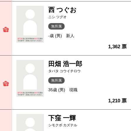
西 つぐお
ニシ ツグオ
無所属
-歳 (男)
新人
1,362 票
田畑 浩一郎
タバタ コウイチロウ
無所属
35歳 (男)
現職
1,210 票
下窪 一輝
シモクボ カズテル