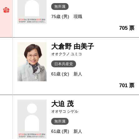
無所属
75歳 (男)
現職
705 票
大倉野 由美子
オオクラノ ユミコ
日本共産党
61歳 (女)
新人
701 票
大迫 茂
オオサコ シゲル
無所属
61歳 (男)
新人