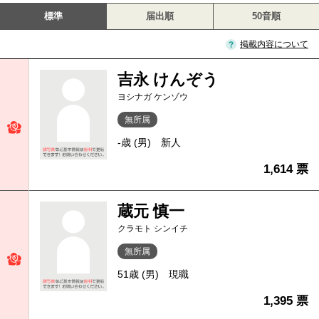
標準
届出順
50音順
掲載内容について
吉永 けんぞう
ヨシナガ ケンゾウ
無所属
-歳 (男)
新人
1,614 票
蔵元 慎一
クラモト シンイチ
無所属
51歳 (男)
現職
1,395 票