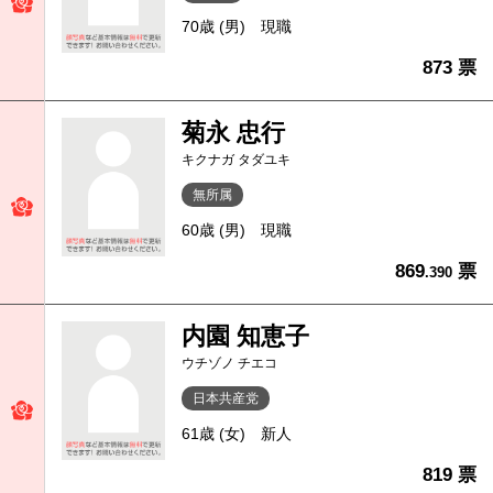
70歳 (男)
現職
873 票
菊永 忠行
キクナガ タダユキ
無所属
60歳 (男)
現職
869
票
.390
内園 知恵子
ウチゾノ チエコ
日本共産党
61歳 (女)
新人
819 票