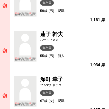
無所属
59歳 (男)
現職
1,161 票
蓮子 幹夫
ハツシ ミキオ
無所属
55歳 (男)
新人
1,034 票
深町 幸子
フカマチ サチコ
無所属
67歳 (女)
現職