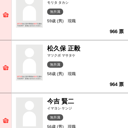
モリタ タカシ
無所属
59歳 (男)
現職
966 票
松久保 正毅
マツクボ マサタケ
無所属
58歳 (男)
現職
964 票
今吉 賢二
イマヨシ ケンジ
無所属
56歳 (男)
現職