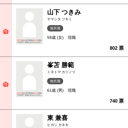
山下 つきみ
ヤマシタ ツキミ
無所属
58歳 (女)
現職
802 票
峯苫 勝範
ミネトマ カツノリ
無所属
61歳 (男)
現職
740 票
東 兼喜
ヒガシ カネキ