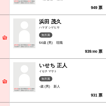
949 票
浜田 茂久
ハマダ シゲヒサ
無所属
64歳 (男)
現職
939
票
.990
いせち 正人
イセチ マサト
無所属
-歳 (男)
新人
931 票