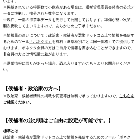
います。
※掲載されている得票数で小数点がある場合は、選挙管理委員会発表の公式デ
ータに準拠し、按分された数字になります。
※現在、一部の得票率データを先行して公開しております。準備が整い次第、
順次反映してまいりますので、あらかじめご了承ください。
※情報量の違いについて：政治家・候補者が選挙ドットコム上で情報を発信す
るためのツール
「ボネクタ」
を有料（選挙種別ごとに同一価格）でご提供して
おります。ボネクタ会員の方はご自身で情報を書き込むことができますので、
非会員の方とは情報量に差があります。
※選挙情報に誤りがあった場合、恐れ入りますが
こちら
よりお問合せくださ
い。
【候補者・政治家の方へ】
※政治家・候補者情報の掲載や変更等は無料で承っておりますので、
こちらを
ご確認ください。
【候補者の並び順はご自由に設定が可能です。】
標準とは
政治家・候補者が選挙ドットコム上で情報を発信するためのツール「ボネク