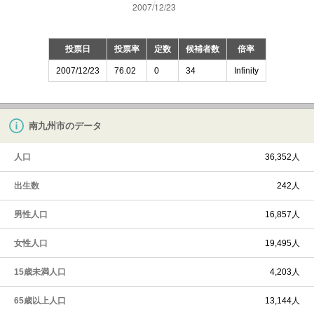
投票日
投票率
定数
候補者数
倍率
2007/12/23
76.02
0
34
Infinity
南九州市のデータ
人口
36,352人
出生数
242人
男性人口
16,857人
女性人口
19,495人
15歳未満人口
4,203人
65歳以上人口
13,144人