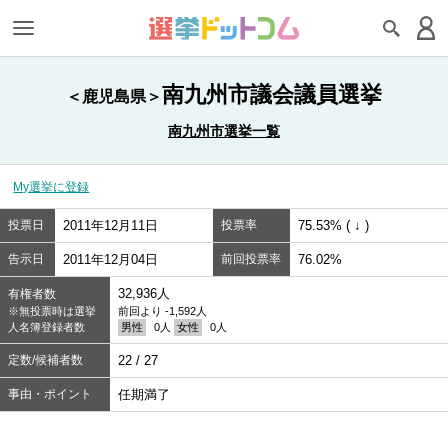
南九州市議会議員選挙
＜鹿児島県＞
南九州市選挙一覧
My選挙に登録
投票日
2011年12月11日
投票率
75.53% ( ↓ )
告示日
2011年12月04日
前回投票率
76.02%
32,936人
有権者数
※無投票時は選挙
前回より -1,592人
人名簿登録者数
男性
0人
女性
0人
定数/候補者数
22 / 27
事由・ポイント
任期満了