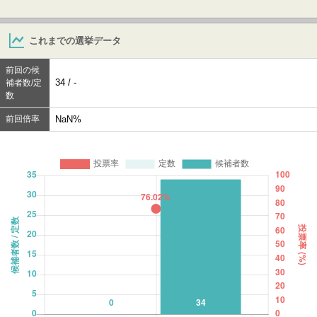
これまでの選挙データ
前回の候
34 / -
補者数/定
数
前回倍率
NaN%