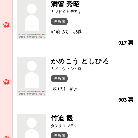
満留 秀昭
ミツドメ ヒデアキ
無所属
54歳 (男)
現職
917 票
かめこう としひろ
カメコウ トシヒロ
無所属
-歳 (男)
新人
903 票
竹迫 毅
タケサコ ツヨシ
無所属