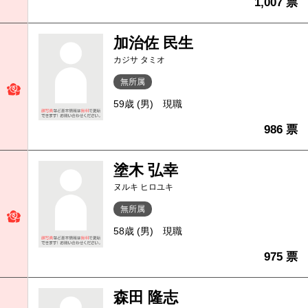
1,007 票
加治佐 民生
カジサ タミオ
無所属
59歳 (男)
現職
986 票
塗木 弘幸
ヌルキ ヒロユキ
無所属
58歳 (男)
現職
975 票
森田 隆志