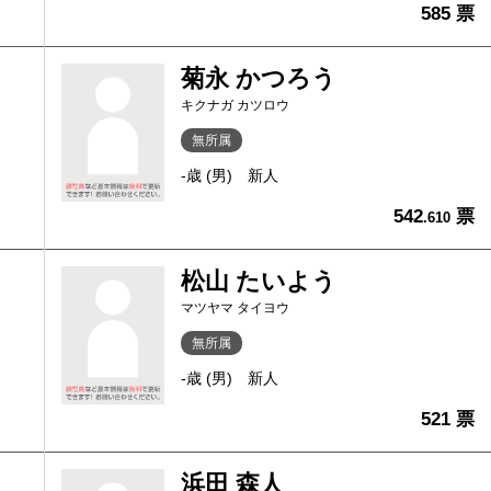
585 票
菊永 かつろう
キクナガ カツロウ
無所属
-歳 (男)
新人
542
票
.610
松山 たいよう
マツヤマ タイヨウ
無所属
-歳 (男)
新人
521 票
浜田 森人