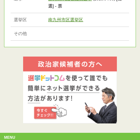
選] - 票
選挙区
南九州市区選挙区
その他
MENU