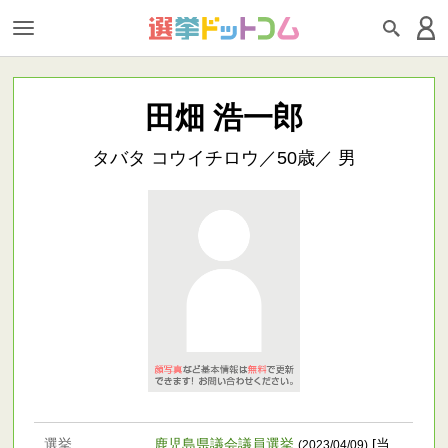
田畑 浩一郎
タバタ コウイチロウ／50歳／ 男
選挙
鹿児島県議会議員選挙
[当
(2023/04/09)