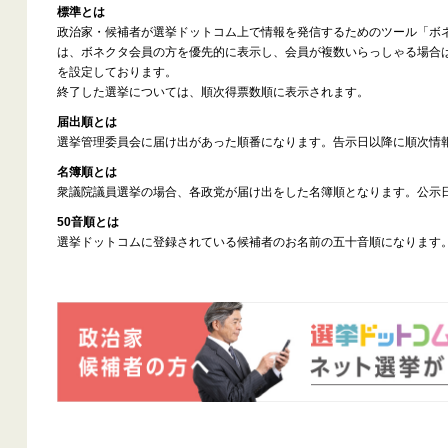
標準とは
政治家・候補者が選挙ドットコム上で情報を発信するためのツール「ボ
は、ボネクタ会員の方を優先的に表示し、会員が複数いらっしゃる場合
を設定しております。
終了した選挙については、順次得票数順に表示されます。
届出順とは
選挙管理委員会に届け出があった順番になります。告示日以降に順次情
名簿順とは
衆議院議員選挙の場合、各政党が届け出をした名簿順となります。公示
50音順とは
選挙ドットコムに登録されている候補者のお名前の五十音順になります