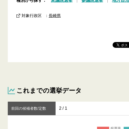
種別から探す：
衆議院選挙
参議院選挙
地方自
対象行政区
：
長崎県
これまでの選挙データ
2 / 1
前回の候補者数/定数