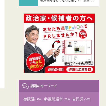
会員登録をしてもっと楽しく、便利に。
話題のキーワード
参院選
参議院選挙
自民党
(370)
(359)
(333)