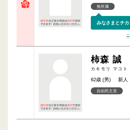
無所属
こ
柿森 誠
カキモリ マコト
62歳 (男)
新人
自由民主党