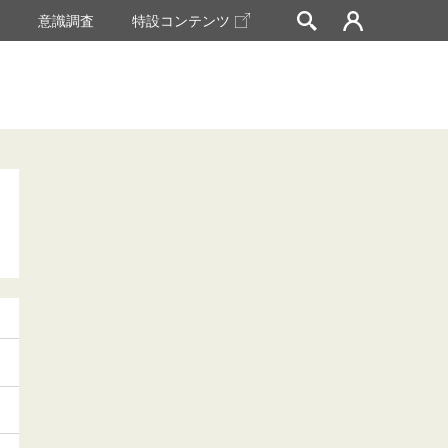
挙
意識調査
特設コンテンツ