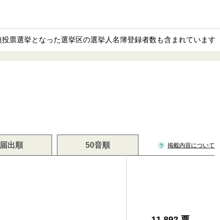
部無投票選挙となった選挙区の選挙人名簿登録者数も含まれています
届出順
50音順
掲載内容について
司
11,892 票