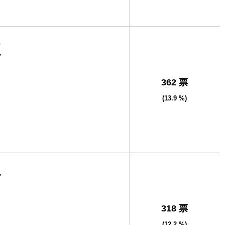
三
362 票
(13.9 %)
一
318 票
(12.2 %)