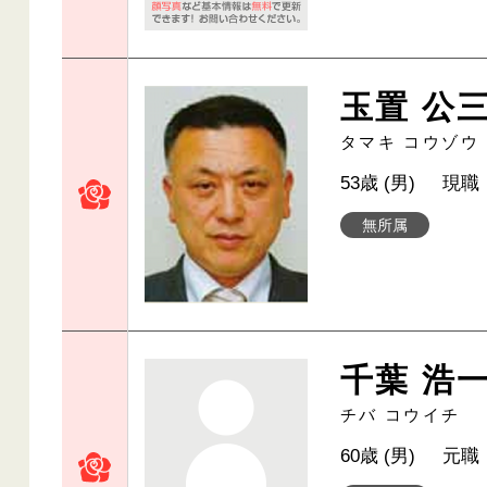
玉置 公
タマキ コウゾウ
53歳 (男)
現職
無所属
千葉 浩
チバ コウイチ
60歳 (男)
元職