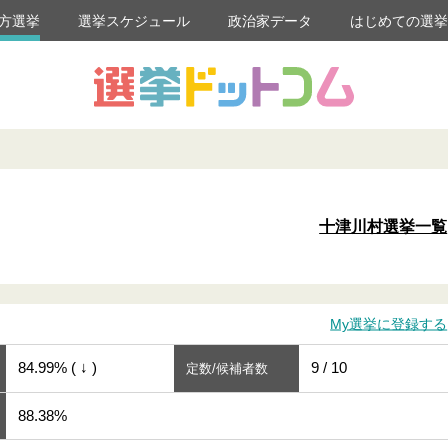
方選挙
選挙スケジュール
政治家データ
はじめての選
十津川村選挙一覧
My選挙に登録する
84.99% ( ↓ )
9 / 10
定数/候補者数
88.38%