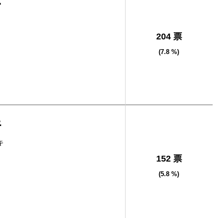
一
204 票
(7.8 %)
行
キ
152 票
(5.8 %)