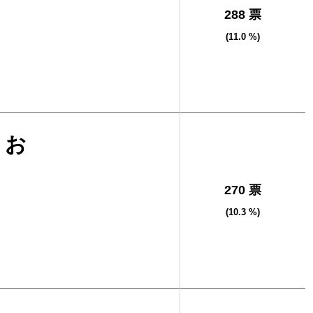
288 票
(11.0 %)
りお
270 票
(10.3 %)