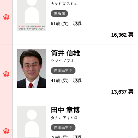
カケミズ スミエ
無所属
61歳 (女)
現職
16,362 票
筒井 信雄
ツツイ ノブオ
自由民主党
41歳 (男)
現職
13,637 票
田中 章博
タナカ アキヒロ
自由民主党
70歳 (男)
現職