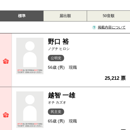
標準
届出順
50音順
掲載内容について
野口 裕
ノグチ ヒロシ
公明党
56歳 (男)
現職
25,212 票
越智 一雄
オチ カズオ
民主党
65歳 (男)
現職