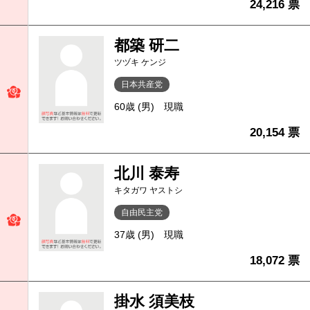
24,216 票
都築 研二
ツヅキ ケンジ
日本共産党
60歳 (男)
現職
20,154 票
北川 泰寿
キタガワ ヤストシ
自由民主党
37歳 (男)
現職
18,072 票
掛水 須美枝