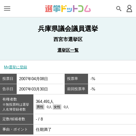
兵庫県議会議員選挙
西宮市選挙区
選挙区一覧
My選挙に登録
投票日
2007年04月08日
投票率
-%
告示日
2007年03月30日
前回投票率
-%
有権者数
364,491人
※無投票時は選挙
男性
0人
女性
0人
人名簿登録者数
定数/候補者数
- / 8
事由・ポイント
任期満了