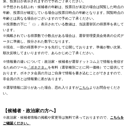
第、投票日が表示されますので予めご了承ください。
※予想される顔ぶれ・候補者の年齢は、投票日が未定の場合は閲覧した時点の
年齢、投票日が確定している場合は投票日時点の年齢となります。閲覧時点の
年齢とは異なる場合がございますので予めご了承ください。
※投票数の下に「（）」表示されている数値は、当該選挙区の得票率を表して
います。
※掲載されている得票数で小数点がある場合は、選挙管理委員会発表の公式デ
ータに準拠し、按分された数字になります。
※現在、一部の得票率データを先行して公開しております。準備が整い次第、
順次反映してまいりますので、あらかじめご了承ください。
※情報量の違いについて：政治家・候補者が選挙ドットコム上で情報を発信す
るためのツール
「ボネクタ」
を有料（選挙種別ごとに同一価格）でご提供して
おります。ボネクタ会員の方はご自身で情報を書き込むことができますので、
非会員の方とは情報量に差があります。
※選挙情報に誤りがあった場合、恐れ入りますが
こちら
よりお問合せくださ
い。
【候補者・政治家の方へ】
※政治家・候補者情報の掲載や変更等は無料で承っておりますので、
こちらを
ご確認ください。