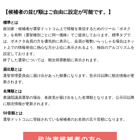
【候補者の並び順はご自由に設定が可能です。】
標準とは
政治家・候補者が選挙ドットコム上で情報を発信するためのツール「ボネク
タ」を有料（選挙種別ごとに同一価格）でご提供しております。標準タブで
は、ボネクタ会員の方を優先的に表示し、会員が複数いらっしゃる場合はネッ
ト上での情報発信に熱心な方が上位に表示されるよう、独自のアルゴリズムを
設定しております。
終了した選挙については、順次得票数順に表示されます。
届出順とは
選挙管理委員会に届け出があった順番になります。告示日以降に順次情報が更
新されます。
名簿順とは
衆議院議員選挙の場合、各政党が届け出をした名簿順となります。公示日以降
に順次情報が更新されます。
50音順とは
選挙ドットコムに登録されている候補者のお名前の五十音順になります。