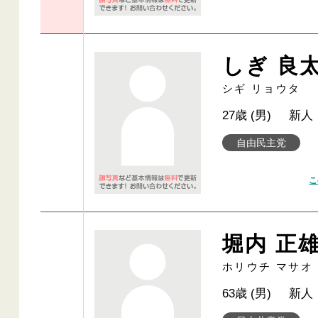
しぎ 良
シギ リョウタ
27歳 (男)
新人
自由民主党
こ
堀内 正
ホリウチ マサオ
63歳 (男)
新人