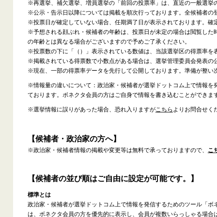
※再選挙、補欠選挙、増員選挙の「前回の投票率」は、直近の一般選挙
※公示・告示日以降については掲載を順次行っております。全候補者の
※投票日が確定していない場合、任期満了日が表示されております。確
※予想される顔ぶれ・候補者の年齢は、投票日が未定の場合は閲覧した
の年齢とは異なる場合がございますので予めご了承ください。
※投票数の下に「（）」表示されている数値は、当該選挙区の得票率を
※掲載されている得票数で小数点がある場合は、選挙管理委員会発表の
※現在、一部の得票率データを先行して公開しております。準備が整い
※情報量の違いについて：政治家・候補者が選挙ドットコム上で情報を
ております。ボネクタ会員の方はご自身で情報を書き込むことができま
※選挙情報に誤りがあった場合、恐れ入りますが
こちら
よりお問合せく
【候補者・政治家の方へ】
※政治家・候補者情報の掲載や変更等は無料で承っておりますので、
こ
【候補者の並び順はご自由に設定が可能です。】
標準とは
政治家・候補者が選挙ドットコム上で情報を発信するためのツール「ボ
は、ボネクタ会員の方を優先的に表示し、会員が複数いらっしゃる場合