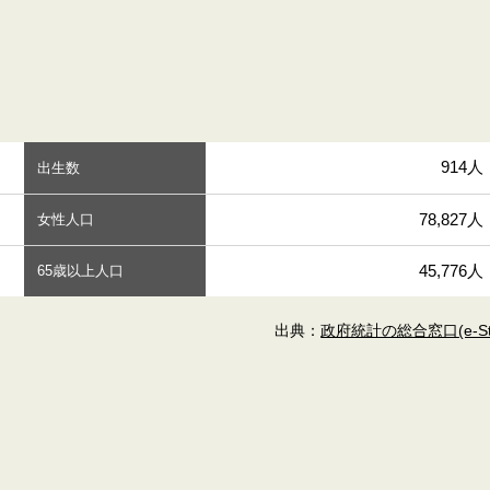
914人
出生数
78,827人
女性人口
45,776人
65歳以上人口
出典：
政府統計の総合窓口(e-Sta