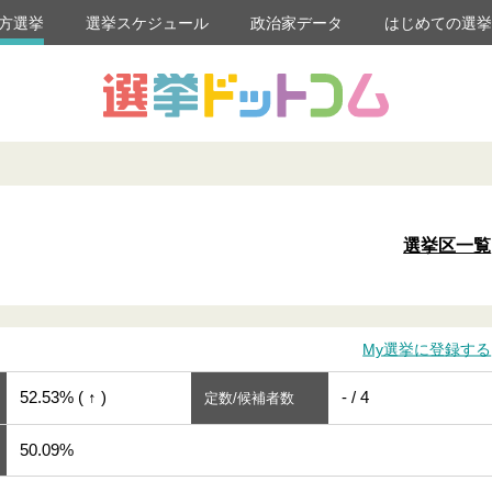
方選挙
選挙スケジュール
政治家データ
はじめての選
選挙区一覧
My選挙に登録する
52.53% ( ↑ )
- / 4
定数/候補者数
50.09%