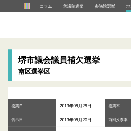
コラム
衆議院選挙
参議院選挙
地
堺市議会議員補欠選挙
南区選挙区
2013年09月29日
投票日
投票率
2013年09月20日
告示日
前回投票率