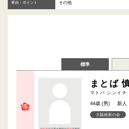
その他
事由・ポイント
標準
まとば 
マトバ シンイチ
44歳 (男)
新人
大阪維新の会