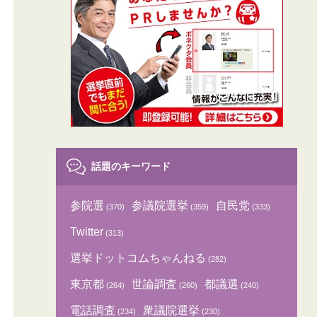
話題のキーワード
参院選
参議院選挙
自民党
(370)
(359)
(333)
Twitter
(313)
選挙ドットコムちゃんねる
(282)
東京都
世論調査
都議選
(264)
(260)
(240)
電話調査
衆議院選挙
(234)
(230)