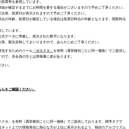
の投票率を参照しています。
登録が確定するまでにお時間を要する場合がございますので予めご了承ください。
定次第、投票日が表示されますので予めご了承ください。
時点の年齢、投票日が確定している場合は投票日時点の年齢となります。閲覧時点
表しています。
公式データに準拠し、按分された数字になります。
次第、順次反映してまいりますので、あらかじめご了承ください。
発信するためのツール
「ボネクタ」
を有料（選挙種別ごとに同一価格）でご提供し
すので、非会員の方とは情報量に差があります。
ださい。
ちらをご確認ください。
ネクタ」を有料（選挙種別ごとに同一価格）でご提供しております。標準タブで
はネット上での情報発信に熱心な方が上位に表示されるよう、独自のアルゴリズム