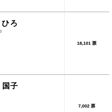
きひろ
ロ
18,101 票
 国子
7,002 票