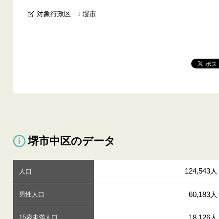
対象行政区
：
堺市
堺市中区のデータ
124,543人
人口
60,183人
男性人口
18,126人
15歳未満人口