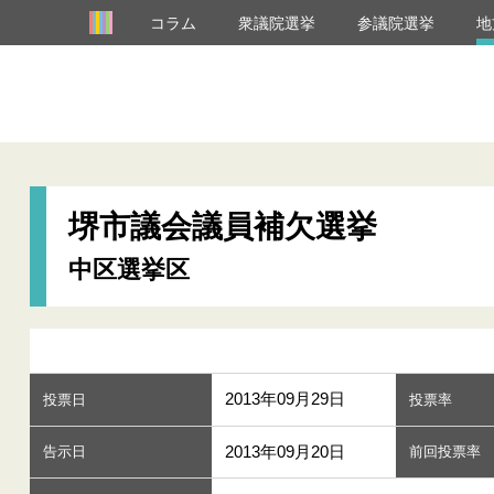
コラム
衆議院選挙
参議院選挙
地
堺市議会議員補欠選挙
中区選挙区
2013年09月29日
投票日
投票率
2013年09月20日
告示日
前回投票率