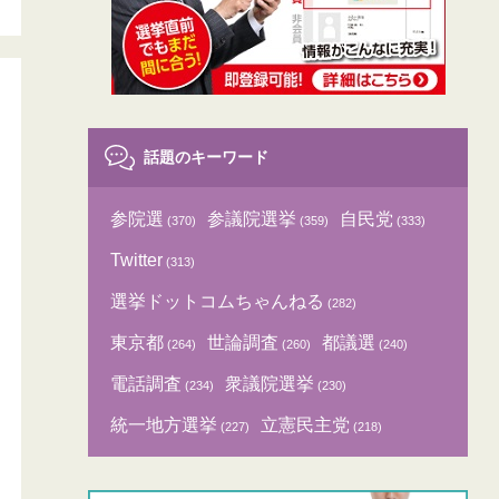
話題のキーワード
参院選
参議院選挙
自民党
(370)
(359)
(333)
Twitter
(313)
選挙ドットコムちゃんねる
(282)
東京都
世論調査
都議選
(264)
(260)
(240)
電話調査
衆議院選挙
(234)
(230)
統一地方選挙
立憲民主党
(227)
(218)