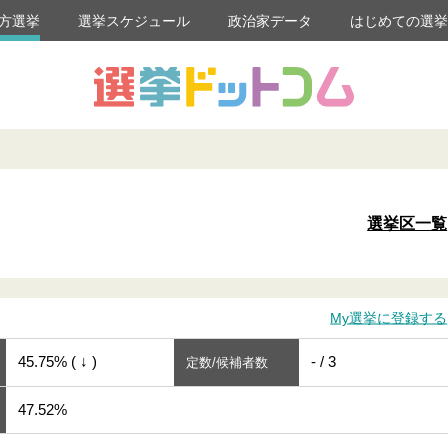
方選挙
選挙スケジュール
政治家データ
はじめての選
選挙区一覧
My選挙に登録する
45.75% ( ↓ )
- / 3
定数/候補者数
47.52%