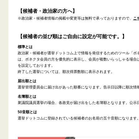
【候補者・政治家の方へ】
※政治家・候補者情報の掲載や変更等は無料で承っておりますので、
こ
【候補者の並び順はご自由に設定が可能です。】
標準とは
政治家・候補者が選挙ドットコム上で情報を発信するためのツール「ボ
は、ボネクタ会員の方を優先的に表示し、会員が複数いらっしゃる場合
を設定しております。
終了した選挙については、順次得票数順に表示されます。
届出順とは
選挙管理委員会に届け出があった順番になります。告示日以降に順次情
名簿順とは
衆議院議員選挙の場合、各政党が届け出をした名簿順となります。公示
50音順とは
選挙ドットコムに登録されている候補者のお名前の五十音順になります