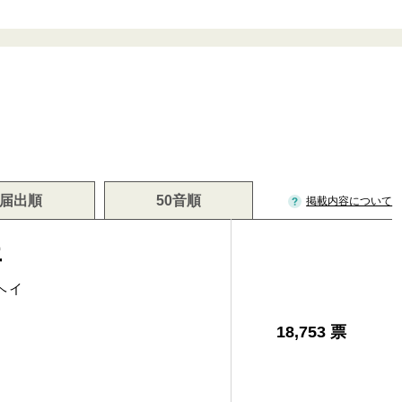
届出順
50音順
掲載内容について
平
ヘイ
18,753 票