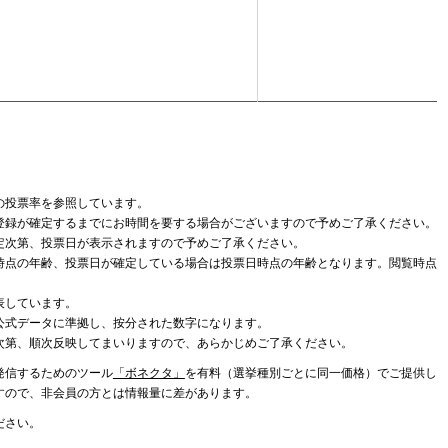
の投票率を参照しています。
登録が確定するまでにお時間を要する場合がございますので予めご了承ください。
定次第、投票日が表示されますので予めご了承ください。
時点の年齢、投票日が確定している場合は投票日時点の年齢となります。閲覧時点
表しています。
公式データに準拠し、按分された数字になります。
次第、順次反映してまいりますので、あらかじめご了承ください。
発信するためのツール
「ボネクタ」
を有料（選挙種別ごとに同一価格）でご提供し
すので、非会員の方とは情報量に差があります。
ださい。