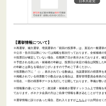
日本共産党
【選挙情報について】
※再選挙、補欠選挙、増員選挙の「前回の投票率」は、直近の一般選挙
※公示・告示日以降については掲載を順次行っております。全候補者の
※投票日が確定していない場合、任期満了日が表示されております。確
※予想される顔ぶれ・候補者の年齢は、投票日が未定の場合は閲覧した
の年齢とは異なる場合がございますので予めご了承ください。
※投票数の下に「（）」表示されている数値は、当該選挙区の得票率を
※掲載されている得票数で小数点がある場合は、選挙管理委員会発表の
※現在、一部の得票率データを先行して公開しております。準備が整い
※情報量の違いについて：政治家・候補者が選挙ドットコム上で情報を
ております。ボネクタ会員の方はご自身で情報を書き込むことができま
※選挙情報に誤りがあった場合、恐れ入りますが
こちら
よりお問合せく