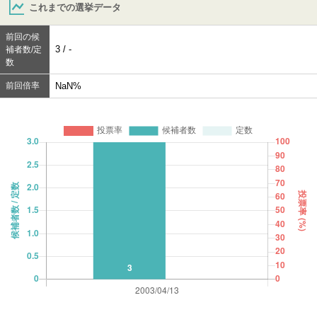
これまでの選挙データ
前回の候
3 / -
補者数/定
数
前回倍率
NaN%