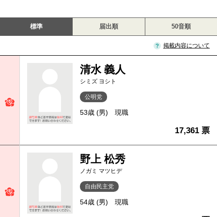
標準
届出順
50音順
掲載内容について
清水 義人
シミズ ヨシト
公明党
53歳 (男)
現職
17,361 票
野上 松秀
ノガミ マツヒデ
自由民主党
54歳 (男)
現職