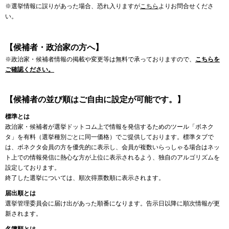
※選挙情報に誤りがあった場合、恐れ入りますが
こちら
よりお問合せくださ
い。
【候補者・政治家の方へ】
※政治家・候補者情報の掲載や変更等は無料で承っておりますので、
こちらを
ご確認ください。
【候補者の並び順はご自由に設定が可能です。】
標準とは
政治家・候補者が選挙ドットコム上で情報を発信するためのツール「ボネク
タ」を有料（選挙種別ごとに同一価格）でご提供しております。標準タブで
は、ボネクタ会員の方を優先的に表示し、会員が複数いらっしゃる場合はネッ
ト上での情報発信に熱心な方が上位に表示されるよう、独自のアルゴリズムを
設定しております。
終了した選挙については、順次得票数順に表示されます。
届出順とは
選挙管理委員会に届け出があった順番になります。告示日以降に順次情報が更
新されます。