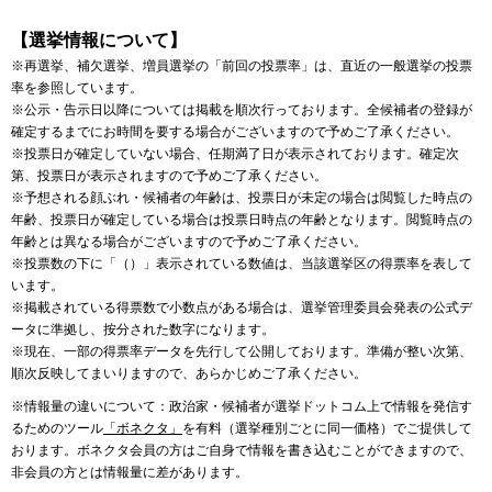
【選挙情報について】
※再選挙、補欠選挙、増員選挙の「前回の投票率」は、直近の一般選挙の投票
率を参照しています。
※公示・告示日以降については掲載を順次行っております。全候補者の登録が
確定するまでにお時間を要する場合がございますので予めご了承ください。
※投票日が確定していない場合、任期満了日が表示されております。確定次
第、投票日が表示されますので予めご了承ください。
※予想される顔ぶれ・候補者の年齢は、投票日が未定の場合は閲覧した時点の
年齢、投票日が確定している場合は投票日時点の年齢となります。閲覧時点の
年齢とは異なる場合がございますので予めご了承ください。
※投票数の下に「（）」表示されている数値は、当該選挙区の得票率を表して
います。
※掲載されている得票数で小数点がある場合は、選挙管理委員会発表の公式デ
ータに準拠し、按分された数字になります。
※現在、一部の得票率データを先行して公開しております。準備が整い次第、
順次反映してまいりますので、あらかじめご了承ください。
※情報量の違いについて：政治家・候補者が選挙ドットコム上で情報を発信す
るためのツール
「ボネクタ」
を有料（選挙種別ごとに同一価格）でご提供して
おります。ボネクタ会員の方はご自身で情報を書き込むことができますので、
非会員の方とは情報量に差があります。