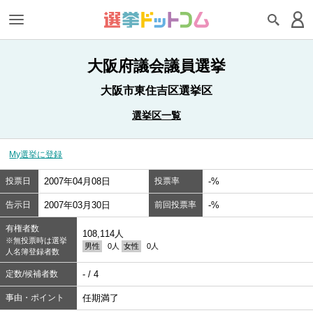
大阪府議会議員選挙
大阪市東住吉区選挙区
選挙区一覧
My選挙に登録
投票日
2007年04月08日
投票率
-%
告示日
2007年03月30日
前回投票率
-%
有権者数
108,114人
※無投票時は選挙
男性
0人
女性
0人
人名簿登録者数
定数/候補者数
- / 4
事由・ポイント
任期満了