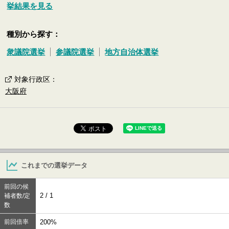
挙結果を見る
種別から探す：
衆議院選挙
参議院選挙
地方自治体選挙
対象行政区
：
大阪府
これまでの選挙データ
前回の候
2 / 1
補者数/定
数
前回倍率
200%