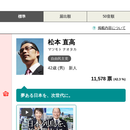
標準
届出順
50音順
掲載内容について
松本 直高
マツモト ナオタカ
自由民主党
42歳 (男)
新人
11,578 票
(42.3 %)
夢ある日本を、次世代に。