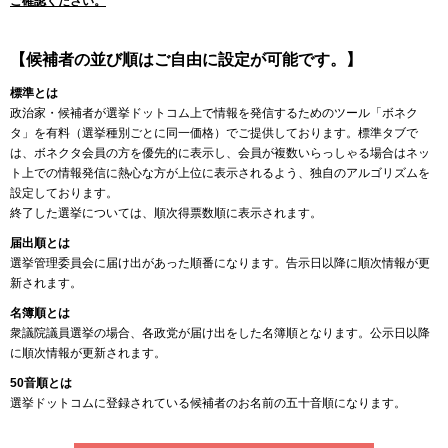
ご確認ください。
【候補者の並び順はご自由に設定が可能です。】
標準とは
政治家・候補者が選挙ドットコム上で情報を発信するためのツール「ボネク
タ」を有料（選挙種別ごとに同一価格）でご提供しております。標準タブで
は、ボネクタ会員の方を優先的に表示し、会員が複数いらっしゃる場合はネッ
ト上での情報発信に熱心な方が上位に表示されるよう、独自のアルゴリズムを
設定しております。
終了した選挙については、順次得票数順に表示されます。
届出順とは
選挙管理委員会に届け出があった順番になります。告示日以降に順次情報が更
新されます。
名簿順とは
衆議院議員選挙の場合、各政党が届け出をした名簿順となります。公示日以降
に順次情報が更新されます。
50音順とは
選挙ドットコムに登録されている候補者のお名前の五十音順になります。