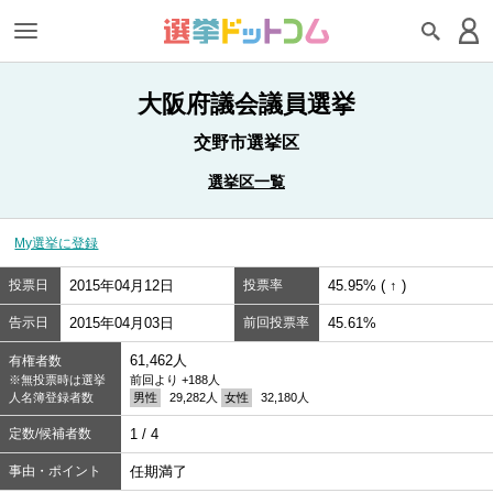
大阪府議会議員選挙
交野市選挙区
選挙区一覧
My選挙に登録
投票日
2015年04月12日
投票率
45.95% ( ↑ )
告示日
2015年04月03日
前回投票率
45.61%
61,462人
有権者数
※無投票時は選挙
前回より +188人
人名簿登録者数
男性
29,282人
女性
32,180人
定数/候補者数
1 / 4
事由・ポイント
任期満了