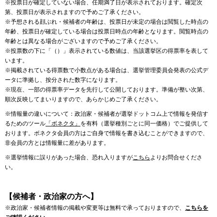
※投票日が確定していない場合、任期満了日が表示されております。確定次
第、投票日が表示されますので予めご了承ください。
※予想される顔ぶれ・候補者の年齢は、投票日が未定の場合は閲覧した時点の
年齢、投票日が確定している場合は投票日時点の年齢となります。閲覧時点の
年齢とは異なる場合がございますので予めご了承ください。
※投票数の下に「（）」表示されている数値は、当該選挙区の得票率を表して
います。
※掲載されている得票数で小数点がある場合は、選挙管理委員会発表の公式デ
ータに準拠し、按分された数字になります。
※現在、一部の得票率データを先行して公開しております。準備が整い次第、
順次反映してまいりますので、あらかじめご了承ください。
※情報量の違いについて：政治家・候補者が選挙ドットコム上で情報を発信す
るためのツール
「ボネクタ」
を有料（選挙種別ごとに同一価格）でご提供して
おります。ボネクタ会員の方はご自身で情報を書き込むことができますので、
非会員の方とは情報量に差があります。
※選挙情報に誤りがあった場合、恐れ入りますが
こちら
よりお問合せくださ
い。
【候補者・政治家の方へ】
※政治家・候補者情報の掲載や変更等は無料で承っておりますので、
こちらを