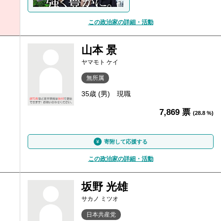
この政治家の詳細・活動
山本 景
ヤマモト ケイ
無所属
35歳 (男)
現職
7,869 票
(28.8 %)
寄附して応援する
この政治家の詳細・活動
坂野 光雄
サカノ ミツオ
日本共産党