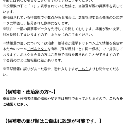
年齢とは異なる場合がございますので予めご了承ください。
※投票数の下に「（）」表示されている数値は、当該選挙区の得票率を表して
います。
※掲載されている得票数で小数点がある場合は、選挙管理委員会発表の公式デ
ータに準拠し、按分された数字になります。
※現在、一部の得票率データを先行して公開しております。準備が整い次第、
順次反映してまいりますので、あらかじめご了承ください。
※情報量の違いについて：政治家・候補者が選挙ドットコム上で情報を発信す
るためのツール
「ボネクタ」
を有料（選挙種別ごとに同一価格）でご提供して
おります。ボネクタ会員の方はご自身で情報を書き込むことができますので、
非会員の方とは情報量に差があります。
※選挙情報に誤りがあった場合、恐れ入りますが
こちら
よりお問合せくださ
い。
【候補者・政治家の方へ】
※政治家・候補者情報の掲載や変更等は無料で承っておりますので、
こちらを
ご確認ください。
【候補者の並び順はご自由に設定が可能です。】