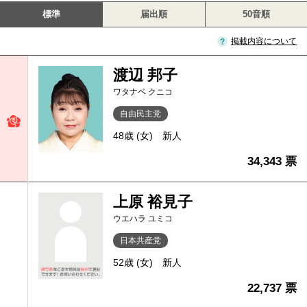
標準
届出順
50音順
掲載内容について
渡辺 邦子
ワタナベ クニコ
自由民主党
48歳 (女)
新人
34,343 票
上原 裕見子
ウエハラ ユミコ
日本共産党
52歳 (女)
新人
22,737 票