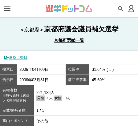
京都府議会議員補欠選挙
＜京都府＞
京都府選挙一覧
My選挙に登録
投票日
2006年04月09日
投票率
31.64% ( ↓ )
告示日
2006年03月31日
前回投票率
45.59%
有権者数
221,128人
※無投票時は選挙
男性
0人
女性
0人
人名簿登録者数
定数/候補者数
1 / 3
事由・ポイント
その他