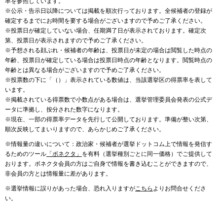
率を参照しています。
※公示・告示日以降については掲載を順次行っております。全候補者の登録が
確定するまでにお時間を要する場合がございますので予めご了承ください。
※投票日が確定していない場合、任期満了日が表示されております。確定次
第、投票日が表示されますので予めご了承ください。
※予想される顔ぶれ・候補者の年齢は、投票日が未定の場合は閲覧した時点の
年齢、投票日が確定している場合は投票日時点の年齢となります。閲覧時点の
年齢とは異なる場合がございますので予めご了承ください。
※投票数の下に「（）」表示されている数値は、当該選挙区の得票率を表して
います。
※掲載されている得票数で小数点がある場合は、選挙管理委員会発表の公式デ
ータに準拠し、按分された数字になります。
※現在、一部の得票率データを先行して公開しております。準備が整い次第、
順次反映してまいりますので、あらかじめご了承ください。
※情報量の違いについて：政治家・候補者が選挙ドットコム上で情報を発信す
るためのツール
「ボネクタ」
を有料（選挙種別ごとに同一価格）でご提供して
おります。ボネクタ会員の方はご自身で情報を書き込むことができますので、
非会員の方とは情報量に差があります。
※選挙情報に誤りがあった場合、恐れ入りますが
こちら
よりお問合せくださ
い。