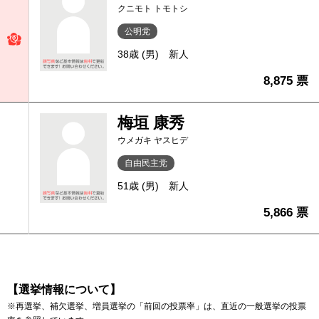
クニモト トモトシ
公明党
38歳 (男)
新人
8,875 票
梅垣 康秀
ウメガキ ヤスヒデ
自由民主党
51歳 (男)
新人
5,866 票
【選挙情報について】
※再選挙、補欠選挙、増員選挙の「前回の投票率」は、直近の一般選挙の投票