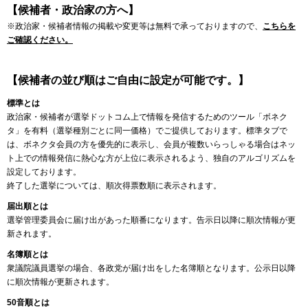
【候補者・政治家の方へ】
※政治家・候補者情報の掲載や変更等は無料で承っておりますので、
こちらを
ご確認ください。
【候補者の並び順はご自由に設定が可能です。】
標準とは
政治家・候補者が選挙ドットコム上で情報を発信するためのツール「ボネク
タ」を有料（選挙種別ごとに同一価格）でご提供しております。標準タブで
は、ボネクタ会員の方を優先的に表示し、会員が複数いらっしゃる場合はネッ
ト上での情報発信に熱心な方が上位に表示されるよう、独自のアルゴリズムを
設定しております。
終了した選挙については、順次得票数順に表示されます。
届出順とは
選挙管理委員会に届け出があった順番になります。告示日以降に順次情報が更
新されます。
名簿順とは
衆議院議員選挙の場合、各政党が届け出をした名簿順となります。公示日以降
に順次情報が更新されます。
50音順とは