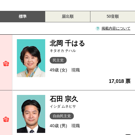
標準
届出順
50音順
掲載内容について
北岡 千はる
キタオカ チハル
民主党
49歳 (女)
現職
17,018 票
石田 宗久
イシダ ムネヒサ
自由民主党
40歳 (男)
現職