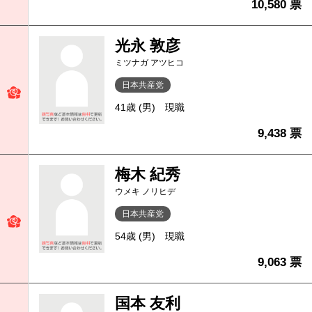
10,580 票
光永 敦彦
ミツナガ アツヒコ
日本共産党
41歳 (男)
現職
9,438 票
梅木 紀秀
ウメキ ノリヒデ
日本共産党
54歳 (男)
現職
9,063 票
国本 友利