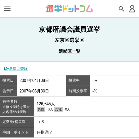
京都府議会議員選挙
左京区選挙区
選挙区一覧
My選挙に登録
投票日
2007年04月08日
投票率
-%
告示日
2007年03月30日
前回投票率
-%
有権者数
126,645人
※無投票時は選挙
男性
0人
女性
0人
人名簿登録者数
定数/候補者数
- / 6
事由・ポイント
任期満了