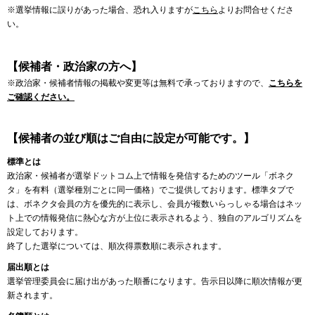
※選挙情報に誤りがあった場合、恐れ入りますが
こちら
よりお問合せくださ
い。
【候補者・政治家の方へ】
※政治家・候補者情報の掲載や変更等は無料で承っておりますので、
こちらを
ご確認ください。
【候補者の並び順はご自由に設定が可能です。】
標準とは
政治家・候補者が選挙ドットコム上で情報を発信するためのツール「ボネク
タ」を有料（選挙種別ごとに同一価格）でご提供しております。標準タブで
は、ボネクタ会員の方を優先的に表示し、会員が複数いらっしゃる場合はネッ
ト上での情報発信に熱心な方が上位に表示されるよう、独自のアルゴリズムを
設定しております。
終了した選挙については、順次得票数順に表示されます。
届出順とは
選挙管理委員会に届け出があった順番になります。告示日以降に順次情報が更
新されます。