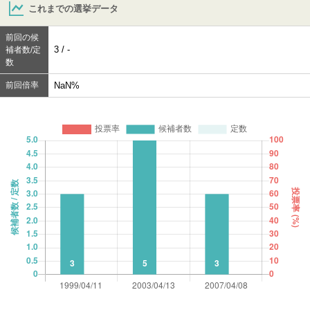
これまでの選挙データ
前回の候
3 / -
補者数/定
数
前回倍率
NaN%