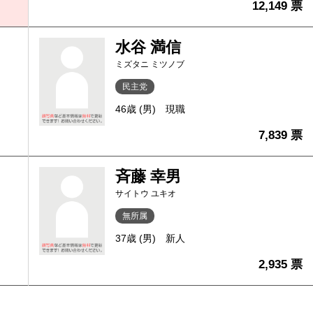
12,149 票
水谷 満信
ミズタニ ミツノブ
民主党
46歳 (男)
現職
7,839 票
斉藤 幸男
サイトウ ユキオ
無所属
37歳 (男)
新人
2,935 票