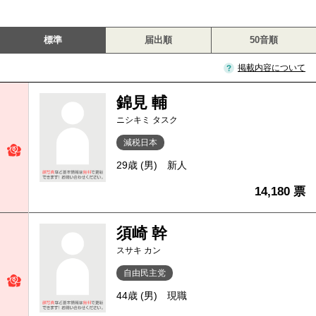
標準
届出順
50音順
掲載内容について
錦見 輔
ニシキミ タスク
減税日本
29歳 (男)
新人
14,180 票
須崎 幹
スサキ カン
自由民主党
44歳 (男)
現職