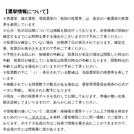
【選挙情報について】
※再選挙、補欠選挙、増員選挙の「前回の投票率」は、直近の一般選挙の投票
率を参照しています。
※公示・告示日以降については掲載を順次行っております。全候補者の登録が
確定するまでにお時間を要する場合がございますので予めご了承ください。
※投票日が確定していない場合、任期満了日が表示されております。確定次
第、投票日が表示されますので予めご了承ください。
※予想される顔ぶれ・候補者の年齢は、投票日が未定の場合は閲覧した時点の
年齢、投票日が確定している場合は投票日時点の年齢となります。閲覧時点の
年齢とは異なる場合がございますので予めご了承ください。
※投票数の下に「（）」表示されている数値は、当該選挙区の得票率を表して
います。
※掲載されている得票数で小数点がある場合は、選挙管理委員会発表の公式デ
ータに準拠し、按分された数字になります。
※現在、一部の得票率データを先行して公開しております。準備が整い次第、
順次反映してまいりますので、あらかじめご了承ください。
※情報量の違いについて：政治家・候補者が選挙ドットコム上で情報を発信す
るためのツール
「ボネクタ」
を有料（選挙種別ごとに同一価格）でご提供して
おります。ボネクタ会員の方はご自身で情報を書き込むことができますので、
非会員の方とは情報量に差があります。