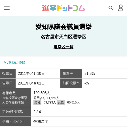
愛知県議会議員選挙
名古屋市天白区選挙区
選挙区一覧
My選挙に登録
投票日
2011年04月10日
投票率
31.5%
告示日
2011年04月01日
前回投票率
-%
120,303人
有権者数
※無投票時は選挙
前回より +1,480人
人名簿登録者数
男性
59,793人
女性
60,510人
定数/候補者数
2 / 4
事由・ポイント
任期満了