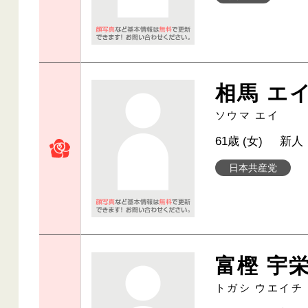
相馬 エ
ソウマ エイ
61歳 (女)
新人
日本共産党
富樫 宇
トガシ ウエイチ