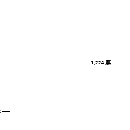
イ
1,224 票
栄一