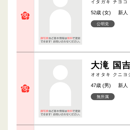
イタガキ チヨコ
52歳 (女)
新人
公明党
大滝 国
オオタキ クニヨ
47歳 (男)
新人
無所属