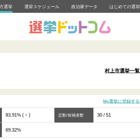
方選挙
選挙スケジュール
政治家データ
はじめての選
村上市選挙一覧
My選挙に登録する
83.91% ( ↑ )
30 / 51
定数/候補者数
69.32%