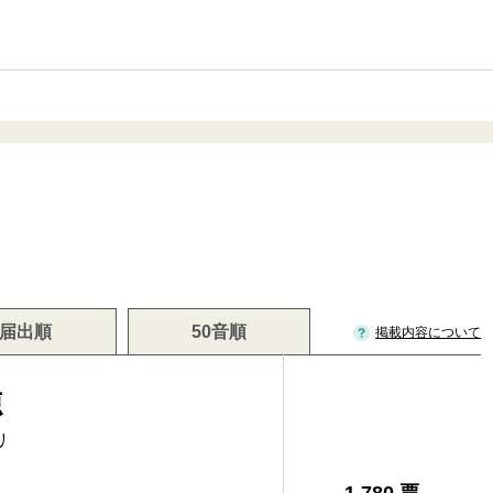
届出順
50音順
掲載内容について
徳
リ