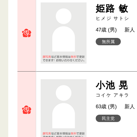
姫路 敏
ヒメジ サトシ
47歳 (男)
新人
無所属
小池 晃
コイケ アキラ
63歳 (男)
新人
民主党