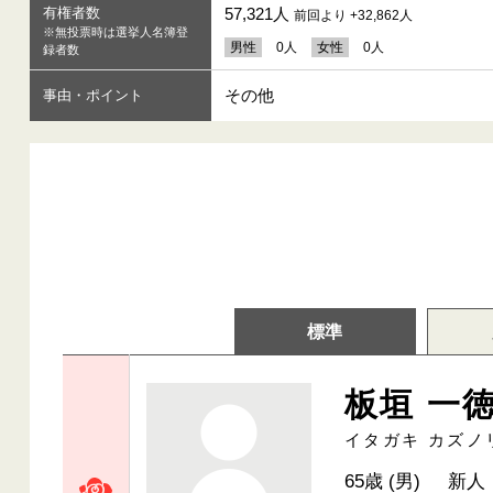
有権者数
57,321人
前回より +32,862人
※無投票時は選挙人名簿登
男性
0人
女性
0人
録者数
その他
事由・ポイント
標準
板垣 一
イタガキ カズノ
65歳 (男)
新人