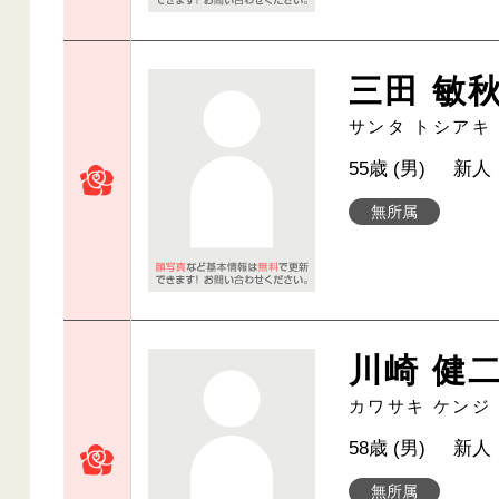
三田 敏
サンタ トシアキ
55歳 (男)
新人
無所属
川崎 健
カワサキ ケンジ
58歳 (男)
新人
無所属