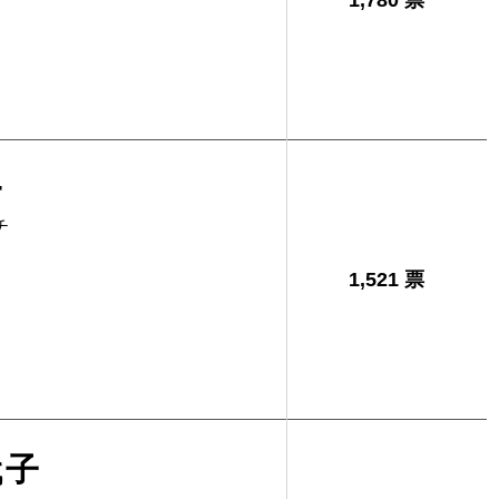
1,780 票
一
チ
1,521 票
代子