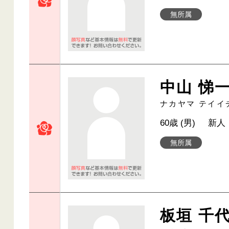
無所属
中山 悌
ナカヤマ テイイ
60歳 (男)
新人
無所属
板垣 千