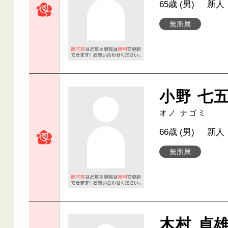
65歳 (男)
新人
無所属
小野 七
オノ ナゴミ
66歳 (男)
新人
無所属
木村 貞