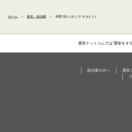
ホーム
＞
政党・政治家
＞
本間 清人 (ホンマ キヨヒト)
選挙ドットコムでは”選挙をオ
政治家の方へ
選挙