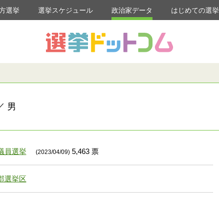
方選挙
選挙スケジュール
政治家データ
はじめての選
／ 男
議員選挙
5,463 票
(2023/04/09)
郡選挙区