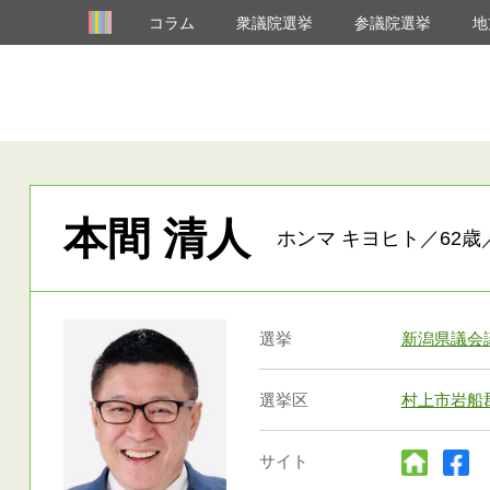
コラム
衆議院選挙
参議院選挙
地
本間 清人
ホンマ キヨヒト／62歳
選挙
新潟県議会
選挙区
村上市岩船
サイト