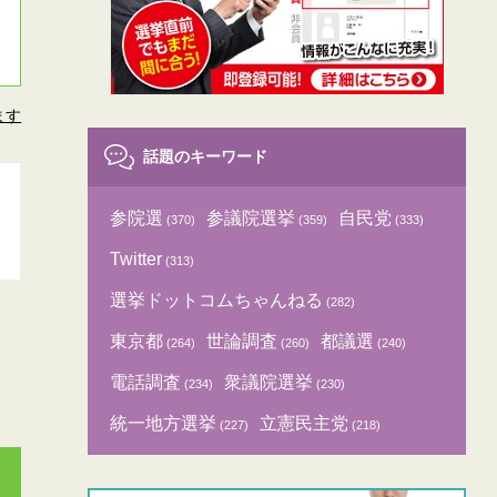
ます
話題のキーワード
参院選
参議院選挙
自民党
(370)
(359)
(333)
Twitter
(313)
選挙ドットコムちゃんねる
(282)
東京都
世論調査
都議選
(264)
(260)
(240)
電話調査
衆議院選挙
(234)
(230)
統一地方選挙
立憲民主党
(227)
(218)