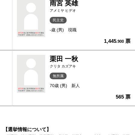
雨宮 英雄
アメミヤ ヒデオ
民主党
-歳 (男)
現職
1,445
票
.900
栗田 一秋
クリタ カズアキ
無所属
70歳 (男)
新人
565 票
【選挙情報について】