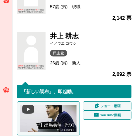
57歳 (男)
現職
2,142 票
井上 耕志
イノウエ コウシ
民主党
26歳 (男)
新人
2,092 票
「新しい調布」、即起動。
ショート動画
YouTube動画