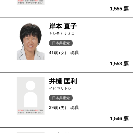
1,555 票
岸本 直子
キシモト ナオコ
日本共産党
41歳 (女)
現職
1,553 票
井樋 匡利
イビ マサトシ
日本共産党
39歳 (男)
現職
1,546 票