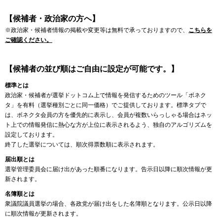
【候補者・政治家の方へ】
※政治家・候補者情報の掲載や変更等は無料で承っておりますので、
こちらを
ご確認ください。
【候補者の並び順はご自由に設定が可能です。】
標準とは
政治家・候補者が選挙ドットコム上で情報を発信するためのツール「ボネク
タ」を有料（選挙種別ごとに同一価格）でご提供しております。標準タブで
は、ボネクタ会員の方を優先的に表示し、会員が複数いらっしゃる場合はネッ
ト上での情報発信に熱心な方が上位に表示されるよう、独自のアルゴリズムを
設定しております。
終了した選挙については、順次得票数順に表示されます。
届出順とは
選挙管理委員会に届け出があった順番になります。告示日以降に順次情報が更
新されます。
名簿順とは
衆議院議員選挙の場合、各政党が届け出をした名簿順となります。公示日以降
に順次情報が更新されます。