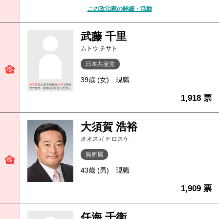
この政治家の詳細・活動
武藤 千里
ムトウ チサト
日本共産党
39歳 (女)
現職
1,918 票
大須賀 浩裕
オオスガ ヒロスケ
無所属
43歳 (男)
現職
1,909 票
任海 千衛