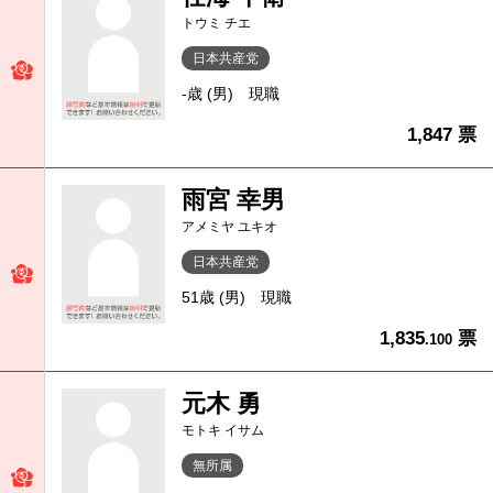
トウミ チエ
日本共産党
-歳 (男)
現職
1,847 票
雨宮 幸男
アメミヤ ユキオ
日本共産党
51歳 (男)
現職
1,835
票
.100
元木 勇
モトキ イサム
無所属