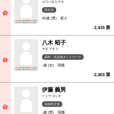
カワバタ ヒデキ
民主党
45歳 (男)
新人
2,415 票
八木 昭子
ヤギ アキコ
調布・生活者ネットワーク
-歳 (女)
現職
2,403 票
伊藤 義男
イトウ ヨシオ
自由民主党
-歳 (男)
現職