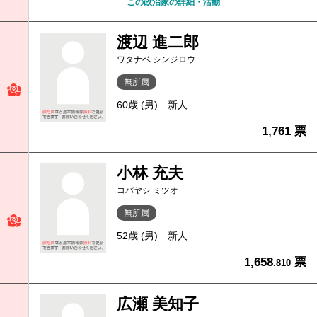
この政治家の詳細・活動
渡辺 進二郎
ワタナベ シンジロウ
無所属
60歳 (男)
新人
1,761 票
小林 充夫
コバヤシ ミツオ
無所属
52歳 (男)
新人
1,658
票
.810
広瀬 美知子