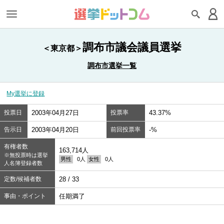
調布市議会議員選挙
＜東京都＞
調布市選挙一覧
My選挙に登録
投票日
2003年04月27日
投票率
43.37%
告示日
2003年04月20日
前回投票率
-%
有権者数
163,714人
※無投票時は選挙
男性
0人
女性
0人
人名簿登録者数
定数/候補者数
28 / 33
事由・ポイント
任期満了