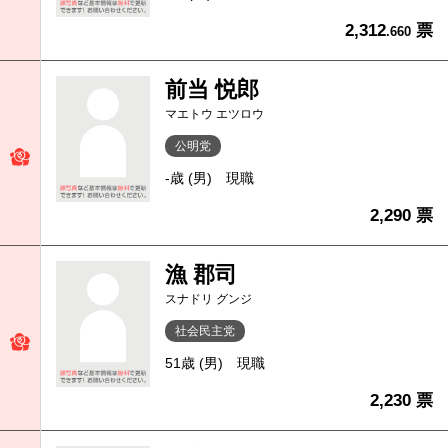
2,312
票
.660
前当 悦郎
マエトウ エツロウ
公明党
-歳 (男)
現職
2,290 票
漁 郡司
スナドリ グンジ
社会民主党
51歳 (男)
現職
2,230 票