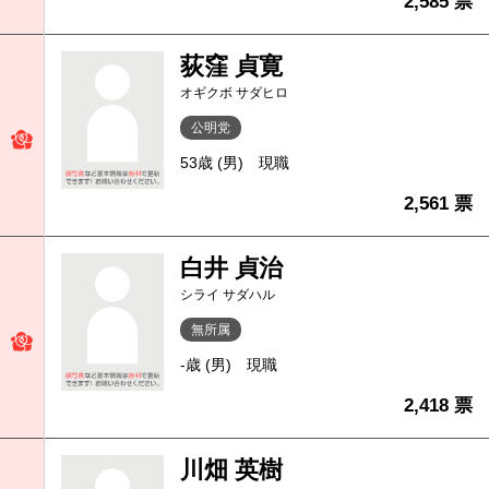
2,585 票
荻窪 貞寛
オギクボ サダヒロ
公明党
53歳 (男)
現職
2,561 票
白井 貞治
シライ サダハル
無所属
-歳 (男)
現職
2,418 票
川畑 英樹