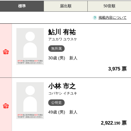
標準
届出順
50音順
掲載内容について
鮎川 有祐
アユカワ ユウスケ
無所属
30歳 (男)
新人
3,975 票
小林 市之
コバヤシ イチユキ
公明党
49歳 (男)
新人
2,922
票
.190