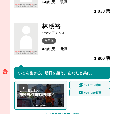
64歳 (男)
現職
1,833 票
林 明裕
ハヤシ アキヒロ
無所属
42歳 (男)
元職
1,800 票
いまを生きる。明日を担う。あなたと共に。
ショート動画
YouTube動画