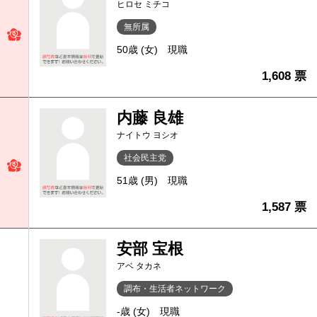
ヒロセ ミチコ
無所属
50歳 (女)
現職
1,608 票
内藤 良雄
ナイトウ ヨシオ
社会民主党
51歳 (男)
現職
1,587 票
安部 宝根
アベ タカネ
調布・生活者ネットワーク
-歳 (女)
現職