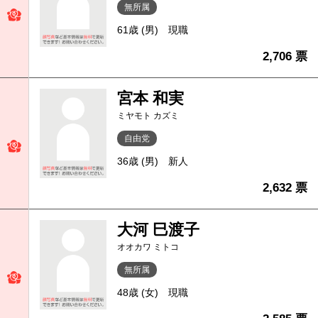
無所属
61歳 (男)
現職
2,706 票
宮本 和実
ミヤモト カズミ
自由党
36歳 (男)
新人
2,632 票
大河 巳渡子
オオカワ ミトコ
無所属
48歳 (女)
現職