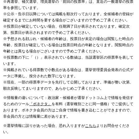
※再選挙、補欠選挙、増員選挙の「前回の投票率」は、直近の一般選挙の投票
率を参照しています。
※公示・告示日以降については掲載を順次行っております。全候補者の登録が
確定するまでにお時間を要する場合がございますので予めご了承ください。
※投票日が確定していない場合、任期満了日が表示されております。確定次
第、投票日が表示されますので予めご了承ください。
※予想される顔ぶれ・候補者の年齢は、投票日が未定の場合は閲覧した時点の
年齢、投票日が確定している場合は投票日時点の年齢となります。閲覧時点の
年齢とは異なる場合がございますので予めご了承ください。
※投票数の下に「（）」表示されている数値は、当該選挙区の得票率を表して
います。
※掲載されている得票数で小数点がある場合は、選挙管理委員会発表の公式デ
ータに準拠し、按分された数字になります。
※現在、一部の得票率データを先行して公開しております。準備が整い次第、
順次反映してまいりますので、あらかじめご了承ください。
※情報量の違いについて：政治家・候補者が選挙ドットコム上で情報を発信す
るためのツール
「ボネクタ」
を有料（選挙種別ごとに同一価格）でご提供して
おります。ボネクタ会員の方はご自身で情報を書き込むことができますので、
非会員の方とは情報量に差があります。
※選挙情報に誤りがあった場合、恐れ入りますが
こちら
よりお問合せくださ
い。