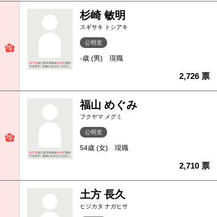
杉崎 敏明
スギサキ トシアキ
公明党
-歳 (男)
現職
2,726 票
福山 めぐみ
フクヤマ メグミ
公明党
54歳 (女)
現職
2,710 票
土方 長久
ヒジカタ ナガヒサ