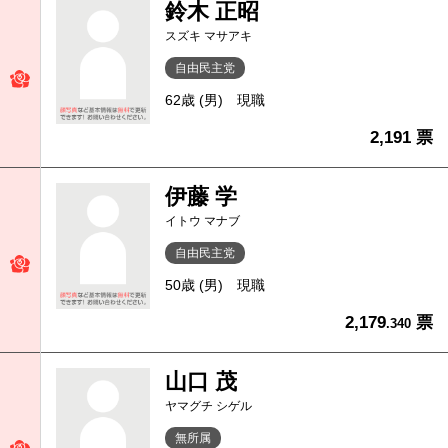
鈴木 正昭
スズキ マサアキ
自由民主党
62歳 (男)
現職
2,191 票
伊藤 学
イトウ マナブ
自由民主党
50歳 (男)
現職
2,179
票
.340
山口 茂
ヤマグチ シゲル
無所属