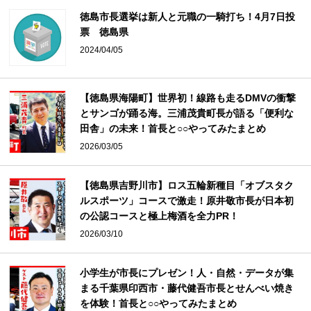
徳島市長選挙は新人と元職の一騎打ち！4月7日投
票 徳島県
2024/04/05
【徳島県海陽町】世界初！線路も走るDMVの衝撃
とサンゴが踊る海。三浦茂貴町長が語る「便利な
田舎」の未来！首長と○○やってみたまとめ
2026/03/05
【徳島県吉野川市】ロス五輪新種目「オブスタク
ルスポーツ」コースで激走！原井敬市長が日本初
の公認コースと極上梅酒を全力PR！
2026/03/10
小学生が市長にプレゼン！人・自然・データが集
まる千葉県印西市・藤代健吾市長とせんべい焼き
を体験！首長と○○やってみたまとめ