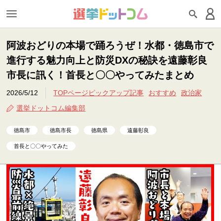
阿波おどりの本場で踊ろうぜ！水都・徳島市で
進行する魅力向上と防災DXの秘訣を遠藤彰良
市長に訊く！首長と〇〇やってみたまとめ
2026/5/12
TOPページピックアップ記事
おすすめ
政治家
選挙ドットコム編集部
徳島市
徳島市長
徳島県
遠藤彰良
首長と〇〇やってみた