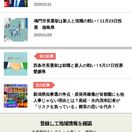
2025/11/11
鳴門市長選挙は新人と現職の戦い！11月23日投
票 徳島県
2025/11/20
西条市長選挙は前職と新人の戦い！5月17日投票
愛媛県
新潟県知事選の争点・原発再稼働が首都圏にも他
人事じゃない理由とは？産経・水内茂幸記者が
「リスクを負っている」郷里の思いを代弁！
登録して地域情報を確認
会員登録をしてもっと楽しく、便利に。