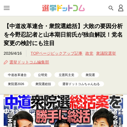
【中道改革連合・衆院選総括】大敗の要因分析
を今野忍記者と山本期日前氏が独自解説！党名
変更の検討にも注目
2026/4/16
TOPページピックアップ記事
政党
衆議院選挙
選挙ドットコム編集部
中道改革連合
公明党
立憲民主党
衆院選
衆院選2026
衆院選総括
選挙ドットコムちゃんねる