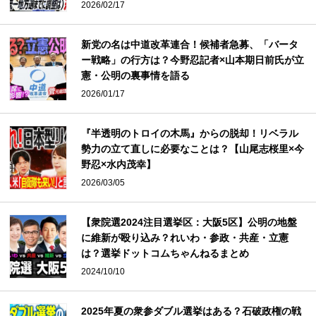
2026/02/17
新党の名は中道改革連合！候補者急募、「バータ
ー戦略」の行方は？今野忍記者×山本期日前氏が立
憲・公明の裏事情を語る
2026/01/17
『半透明のトロイの木馬』からの脱却！リベラル
勢力の立て直しに必要なことは？【山尾志桜里×今
野忍×水内茂幸】
2026/03/05
【衆院選2024注目選挙区：大阪5区】公明の地盤
に維新が殴り込み？れいわ・参政・共産・立憲
は？選挙ドットコムちゃんねるまとめ
2024/10/10
2025年夏の衆参ダブル選挙はある？石破政権の戦