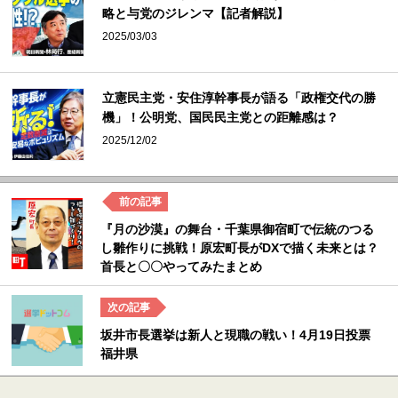
略と与党のジレンマ【記者解説】
2025/03/03
立憲民主党・安住淳幹事長が語る「政権交代の勝
機」！公明党、国民民主党との距離感は？
2025/12/02
『月の沙漠』の舞台・千葉県御宿町で伝統のつる
し雛作りに挑戦！原宏町長がDXで描く未来とは？
首長と〇〇やってみたまとめ
坂井市長選挙は新人と現職の戦い！4月19日投票
福井県