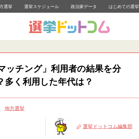
方選挙
選挙スケジュール
政治家データ
はじめての選
票マッチング」利用者の結果を分
？多く利用した年代は？
め
地方選挙
選挙ドットコム編集部