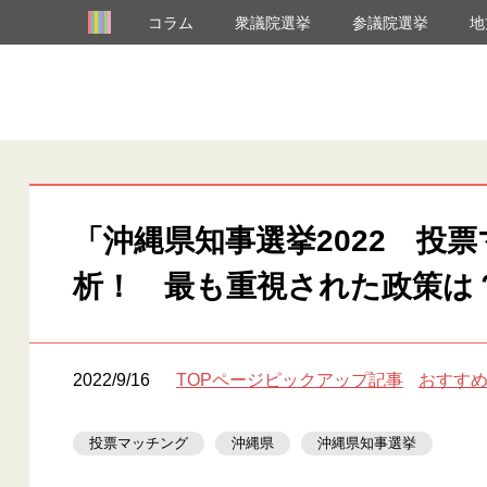
コラム
衆議院選挙
参議院選挙
地
「沖縄県知事選挙2022 投
析！ 最も重視された政策は
2022/9/16
TOPページピックアップ記事
おすす
投票マッチング
沖縄県
沖縄県知事選挙