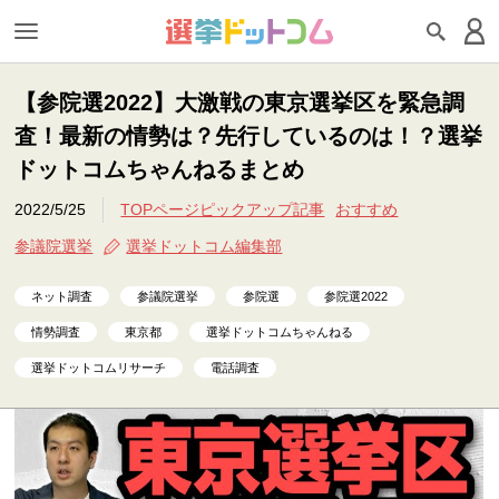
【参院選2022】大激戦の東京選挙区を緊急調
査！最新の情勢は？先行しているのは！？選挙
ドットコムちゃんねるまとめ
2022/5/25
TOPページピックアップ記事
おすすめ
参議院選挙
選挙ドットコム編集部
ネット調査
参議院選挙
参院選
参院選2022
情勢調査
東京都
選挙ドットコムちゃんねる
選挙ドットコムリサーチ
電話調査