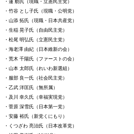
・蓮 舫氏（現職・立憲民主党）
・竹谷 とし子氏（現職・公明党）
・山添 拓氏（現職・日本共産党）
・生稲 晃子氏（自由民主党）
・松尾 明弘氏（立憲民主党）
・海老澤 由紀（日本維新の会）
・荒木 千陽氏（ファーストの会）
・山本 太郎氏（れいわ新選組）
・服部 良一氏（社会民主党）
・乙武 洋匡氏（無所属）
・及川 幸久氏（幸福実現党）
・菅原 深雪氏（日本第一党）
・安藤 裕氏（新党くにもり）
・くつざわ 亮治氏（日本改革党）