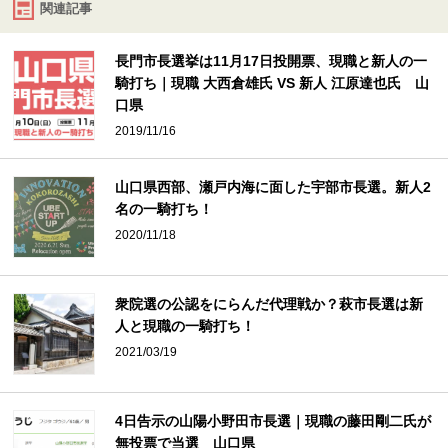
関連記事
長門市長選挙は11月17日投開票、現職と新人の一
騎打ち｜現職 大西倉雄氏 VS 新人 江原達也氏 山
口県
2019/11/16
山口県西部、瀬戸内海に面した宇部市長選。新人2
名の一騎打ち！
2020/11/18
衆院選の公認をにらんだ代理戦か？萩市長選は新
人と現職の一騎打ち！
2021/03/19
4日告示の山陽小野田市長選｜現職の藤田剛二氏が
無投票で当選 山口県