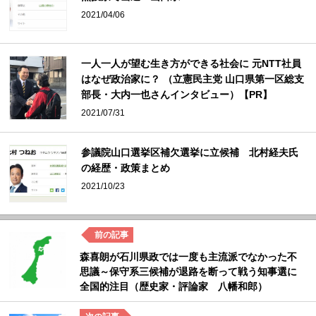
2021/04/06
一人一人が望む生き方ができる社会に 元NTT社員
はなぜ政治家に？ （立憲民主党 山口県第一区総支
部長・大内一也さんインタビュー）【PR】
2021/07/31
参議院山口選挙区補欠選挙に立候補 北村経夫氏
の経歴・政策まとめ
2021/10/23
森喜朗が石川県政では一度も主流派でなかった不
思議～保守系三候補が退路を断って戦う知事選に
全国的注目（歴史家・評論家 八幡和郎）