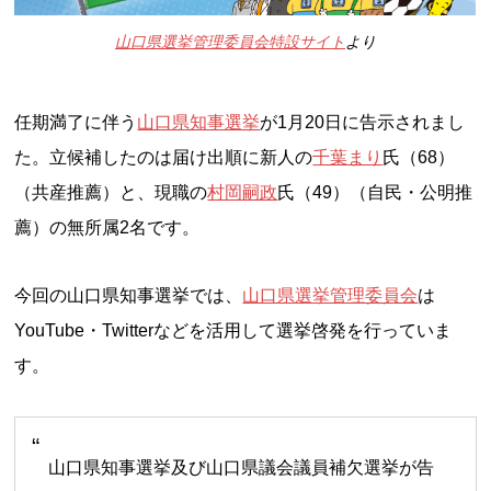
山口県選挙管理委員会特設サイト
より
任期満了に伴う
山口県知事選挙
が1月20日に告示されまし
た。立候補したのは届け出順に新人の
千葉まり
氏（68）
（共産推薦）と、現職の
村岡嗣政
氏（49）（自民・公明推
薦）の無所属2名です。
今回の山口県知事選挙では、
山口県選挙管理委員会
は
YouTube・Twitterなどを活用して選挙啓発を行っていま
す。
山口県知事選挙及び山口県議会議員補欠選挙が告