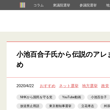
コラム
衆議院選挙
参議院選挙
地
小池百合子氏から伝説のアレ
め
2020/4/22
おすすめ
ネット選挙
地方選挙
政党
NHKから国民を守る党
YouTube動画
小池百合子
放送禁止用語
東京都知事選挙
立花孝志
舛