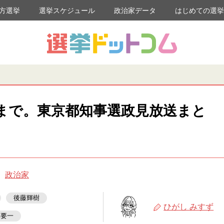
方選挙
選挙スケジュール
政治家データ
はじめての選
まで。東京都知事選政見放送まと
政治家
後藤輝樹
ひがし みすず
添要一