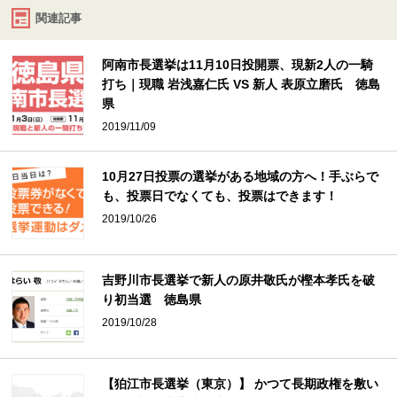
関連記事
阿南市長選挙は11月10日投開票、現新2人の一騎
打ち｜現職 岩浅嘉仁氏 VS 新人 表原立磨氏 徳島
県
2019/11/09
10月27日投票の選挙がある地域の方へ！手ぶらで
も、投票日でなくても、投票はできます！
2019/10/26
吉野川市長選挙で新人の原井敬氏が樫本孝氏を破
り初当選 徳島県
2019/10/28
【狛江市長選挙（東京）】 かつて長期政権を敷い