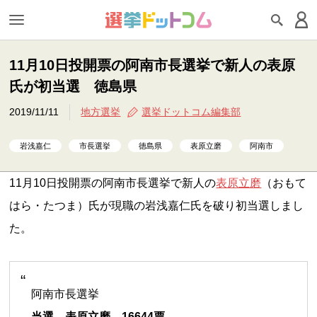
11月10日投開票の阿南市長選挙で新人の表原
氏が初当選 徳島県
2019/11/11
地方選挙
選挙ドットコム編集部
岩浅嘉仁
市長選挙
徳島県
表原立磨
阿南市
11月10日投開票の阿南市長選挙で新人の
表原立磨
（おもて
はら・たつま）氏が現職の岩浅嘉仁氏を破り初当選しまし
た。
阿南市長選挙
当選 表原立磨 16644票