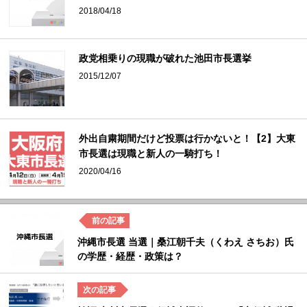
2018/04/18
政党相乗りの現職が破れた池田市長選挙
2015/12/07
外出自粛期間だけど投票は行かないと！【2】大東
市長選は現職と新人の一騎打ち！
2020/04/16
沖縄市長選 当選｜桑江朝千夫（くわえ さちお）氏
の学歴・経歴・政策は？