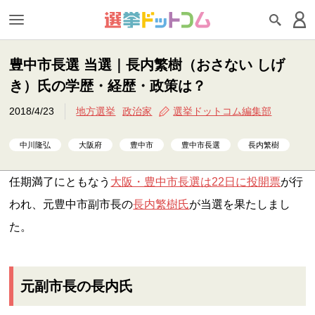
豊中市長選 当選｜長内繁樹（おさない しげ
き）氏の学歴・経歴・政策は？
2018/4/23
地方選挙
政治家
選挙ドットコム編集部
中川隆弘
大阪府
豊中市
豊中市長選
長内繁樹
任期満了にともなう
大阪・豊中市長選は22日に投開票
が行
われ、元豊中市副市長の
長内繁樹氏
が当選を果たしまし
た。
元副市長の長内氏