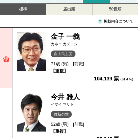
標準
届出順
50音順
掲載内容について
金子 一義
カネコ カズヨシ
自由民主党
71歳 (男)
[前職]
【重複】
104,139 票
(51.4 %)
今井 雅人
イマイ マサト
維新の党
52歳 (男)
[前職]
【重複】