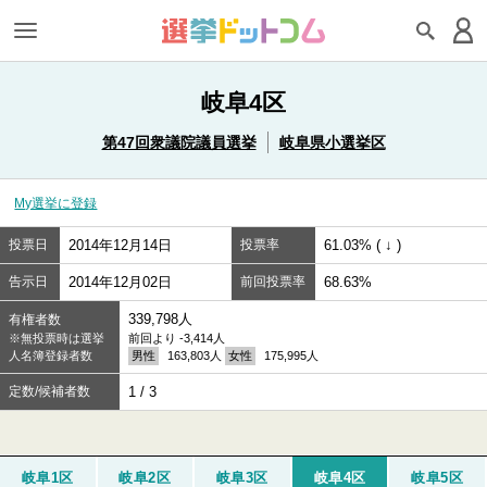
岐阜4区
第47回衆議院議員選挙
岐阜県小選挙区
My選挙に登録
投票日
2014年12月14日
投票率
61.03% ( ↓ )
告示日
2014年12月02日
前回投票率
68.63%
339,798人
有権者数
※無投票時は選挙
前回より -3,414人
人名簿登録者数
男性
163,803人
女性
175,995人
定数/候補者数
1 / 3
岐阜1区
岐阜2区
岐阜3区
岐阜4区
岐阜5区