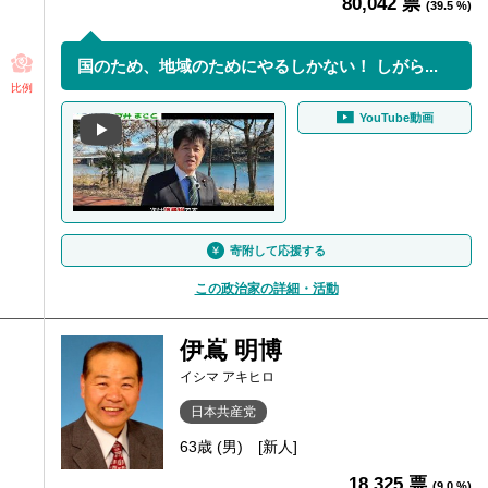
80,042 票
(39.5 %)
国のため、地域のためにやるしかない！ しがら...
比例
YouTube動画
寄附して応援する
この政治家の詳細・活動
伊嶌 明博
イシマ アキヒロ
日本共産党
63歳 (男)
[新人]
18,325 票
(9.0 %)