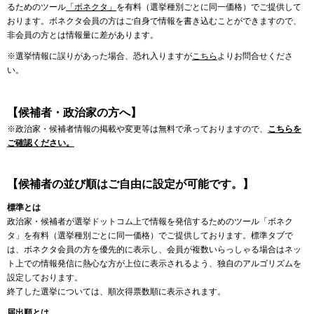
るためのツール
「ボネクタ」
を有料（選挙種別ごとに同一価格）でご提供して
おります。ボネクタ会員の方はご自身で情報を書き込むことができますので、
非会員の方とは情報量に差があります。
※選挙情報に誤りがあった場合、恐れ入りますが
こちら
よりお問合せくださ
い。
【候補者・政治家の方へ】
※政治家・候補者情報の掲載や変更等は無料で承っておりますので、
こちらを
ご確認ください。
【候補者の並び順はご自由に設定が可能です。】
標準とは
政治家・候補者が選挙ドットコム上で情報を発信するためのツール「ボネク
タ」を有料（選挙種別ごとに同一価格）でご提供しております。標準タブで
は、ボネクタ会員の方を優先的に表示し、会員が複数いらっしゃる場合はネッ
ト上での情報発信に熱心な方が上位に表示されるよう、独自のアルゴリズムを
設定しております。
終了した選挙については、順次得票数順に表示されます。
届出順とは