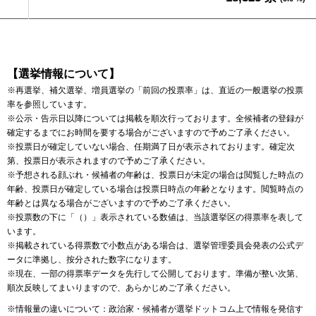
【選挙情報について】
※再選挙、補欠選挙、増員選挙の「前回の投票率」は、直近の一般選挙の投票
率を参照しています。
※公示・告示日以降については掲載を順次行っております。全候補者の登録が
確定するまでにお時間を要する場合がございますので予めご了承ください。
※投票日が確定していない場合、任期満了日が表示されております。確定次
第、投票日が表示されますので予めご了承ください。
※予想される顔ぶれ・候補者の年齢は、投票日が未定の場合は閲覧した時点の
年齢、投票日が確定している場合は投票日時点の年齢となります。閲覧時点の
年齢とは異なる場合がございますので予めご了承ください。
※投票数の下に「（）」表示されている数値は、当該選挙区の得票率を表して
います。
※掲載されている得票数で小数点がある場合は、選挙管理委員会発表の公式デ
ータに準拠し、按分された数字になります。
※現在、一部の得票率データを先行して公開しております。準備が整い次第、
順次反映してまいりますので、あらかじめご了承ください。
※情報量の違いについて：政治家・候補者が選挙ドットコム上で情報を発信す