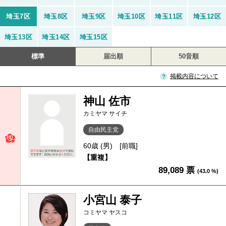
埼玉7区
埼玉8区
埼玉9区
埼玉10区
埼玉11区
埼玉12区
埼玉13区
埼玉14区
埼玉15区
標準
届出順
50音順
掲載内容について
神山 佐市
カミヤマ サイチ
自由民主党
60歳 (男)
[前職]
【重複】
89,089 票
(43.0 %)
小宮山 泰子
コミヤマ ヤスコ