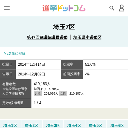
埼玉7区
第47回衆議院議員選挙
埼玉県小選挙区
My選挙に登録
投票日
2014年12月14日
投票率
51.6%
告示日
2014年12月02日
前回投票率
-%
419,183人
有権者数
※無投票時は選挙
前回より +4,784人
人名簿登録者数
男性
209,076人
女性
210,107人
定数/候補者数
1 / 4
埼玉1区
埼玉2区
埼玉3区
埼玉4区
埼玉5区
埼玉6区