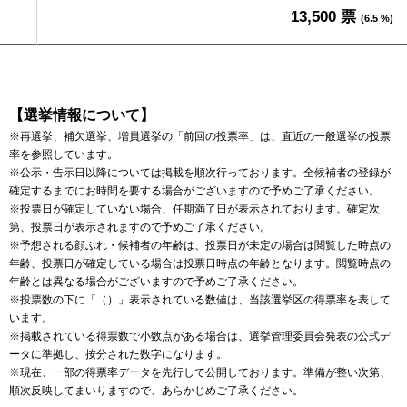
13,500 票
(6.5 %)
【選挙情報について】
※再選挙、補欠選挙、増員選挙の「前回の投票率」は、直近の一般選挙の投票
率を参照しています。
※公示・告示日以降については掲載を順次行っております。全候補者の登録が
確定するまでにお時間を要する場合がございますので予めご了承ください。
※投票日が確定していない場合、任期満了日が表示されております。確定次
第、投票日が表示されますので予めご了承ください。
※予想される顔ぶれ・候補者の年齢は、投票日が未定の場合は閲覧した時点の
年齢、投票日が確定している場合は投票日時点の年齢となります。閲覧時点の
年齢とは異なる場合がございますので予めご了承ください。
※投票数の下に「（）」表示されている数値は、当該選挙区の得票率を表して
います。
※掲載されている得票数で小数点がある場合は、選挙管理委員会発表の公式デ
ータに準拠し、按分された数字になります。
※現在、一部の得票率データを先行して公開しております。準備が整い次第、
順次反映してまいりますので、あらかじめご了承ください。