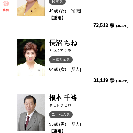
民主党
比例
49歳 (女)
[前職]
【重複】
73,513 票
(35.5 %)
長沼 ちね
ナガヌマ チネ
日本共産党
64歳 (女)
[新人]
31,119 票
(15.0 %)
根本 千裕
ネモト チヒロ
次世代の党
55歳 (男)
[新人]
【重複】