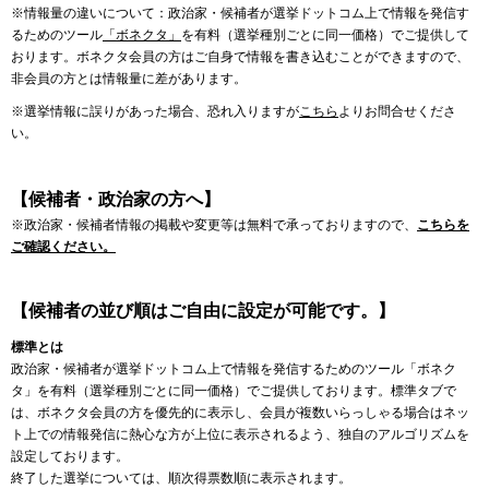
※情報量の違いについて：政治家・候補者が選挙ドットコム上で情報を発信す
るためのツール
「ボネクタ」
を有料（選挙種別ごとに同一価格）でご提供して
おります。ボネクタ会員の方はご自身で情報を書き込むことができますので、
非会員の方とは情報量に差があります。
※選挙情報に誤りがあった場合、恐れ入りますが
こちら
よりお問合せくださ
い。
【候補者・政治家の方へ】
※政治家・候補者情報の掲載や変更等は無料で承っておりますので、
こちらを
ご確認ください。
【候補者の並び順はご自由に設定が可能です。】
標準とは
政治家・候補者が選挙ドットコム上で情報を発信するためのツール「ボネク
タ」を有料（選挙種別ごとに同一価格）でご提供しております。標準タブで
は、ボネクタ会員の方を優先的に表示し、会員が複数いらっしゃる場合はネッ
ト上での情報発信に熱心な方が上位に表示されるよう、独自のアルゴリズムを
設定しております。
終了した選挙については、順次得票数順に表示されます。