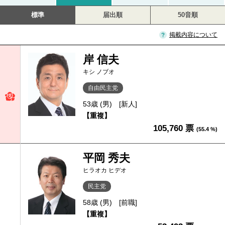
標準
届出順
50音順
掲載内容について
岸 信夫
キシ ノブオ
自由民主党
53歳 (男)
[新人]
【重複】
105,760 票
(55.4 %)
平岡 秀夫
ヒラオカ ヒデオ
民主党
58歳 (男)
[前職]
【重複】