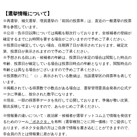
【選挙情報について】
※再選挙、補欠選挙、増員選挙の「前回の投票率」は、直近の一般選挙の投票
率を参照しています。
※公示・告示日以降については掲載を順次行っております。全候補者の登録が
確定するまでにお時間を要する場合がございますので予めご了承ください。
※投票日が確定していない場合、任期満了日が表示されております。確定次
第、投票日が表示されますので予めご了承ください。
※予想される顔ぶれ・候補者の年齢は、投票日が未定の場合は閲覧した時点の
年齢、投票日が確定している場合は投票日時点の年齢となります。閲覧時点の
年齢とは異なる場合がございますので予めご了承ください。
※投票数の下に「（）」表示されている数値は、当該選挙区の得票率を表して
います。
※掲載されている得票数で小数点がある場合は、選挙管理委員会発表の公式デ
ータに準拠し、按分された数字になります。
※現在、一部の得票率データを先行して公開しております。準備が整い次第、
順次反映してまいりますので、あらかじめご了承ください。
※情報量の違いについて：政治家・候補者が選挙ドットコム上で情報を発信す
るためのツール
「ボネクタ」
を有料（選挙種別ごとに同一価格）でご提供して
おります。ボネクタ会員の方はご自身で情報を書き込むことができますので、
非会員の方とは情報量に差があります。