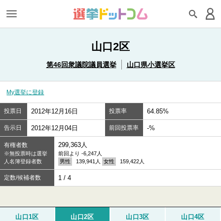
山口2区
第46回衆議院議員選挙
山口県小選挙区
My選挙に登録
投票日
2012年12月16日
投票率
64.85%
告示日
2012年12月04日
前回投票率
-%
299,363人
有権者数
※無投票時は選挙
前回より -6,247人
人名簿登録者数
男性
139,941人
女性
159,422人
定数/候補者数
1 / 4
山口1区
山口2区
山口3区
山口4区