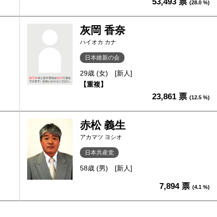
53,493 票
(28.0 %)
灰岡 香奈
ハイオカ カナ
日本維新の会
29歳 (女)
[新人]
【重複】
23,861 票
(12.5 %)
赤松 義生
アカマツ ヨシオ
日本共産党
58歳 (男)
[新人]
7,894 票
(4.1 %)