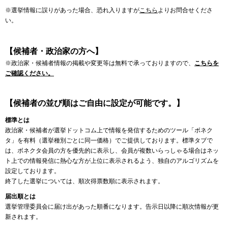
※選挙情報に誤りがあった場合、恐れ入りますが
こちら
よりお問合せくださ
い。
【候補者・政治家の方へ】
※政治家・候補者情報の掲載や変更等は無料で承っておりますので、
こちらを
ご確認ください。
【候補者の並び順はご自由に設定が可能です。】
標準とは
政治家・候補者が選挙ドットコム上で情報を発信するためのツール「ボネク
タ」を有料（選挙種別ごとに同一価格）でご提供しております。標準タブで
は、ボネクタ会員の方を優先的に表示し、会員が複数いらっしゃる場合はネッ
ト上での情報発信に熱心な方が上位に表示されるよう、独自のアルゴリズムを
設定しております。
終了した選挙については、順次得票数順に表示されます。
届出順とは
選挙管理委員会に届け出があった順番になります。告示日以降に順次情報が更
新されます。