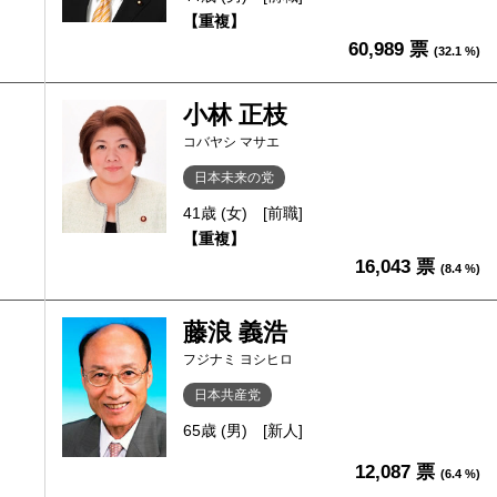
【重複】
60,989 票
(32.1 %)
小林 正枝
コバヤシ マサエ
日本未来の党
41歳 (女)
[前職]
【重複】
16,043 票
(8.4 %)
藤浪 義浩
フジナミ ヨシヒロ
日本共産党
65歳 (男)
[新人]
12,087 票
(6.4 %)