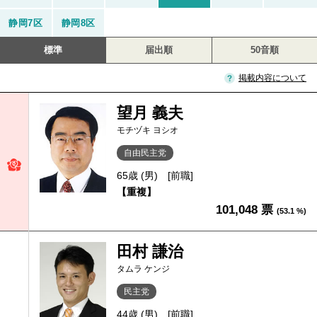
静岡7区
静岡8区
標準
届出順
50音順
掲載内容について
望月 義夫
モチヅキ ヨシオ
自由民主党
65歳 (男)
[前職]
【重複】
101,048 票
(53.1 %)
田村 謙治
タムラ ケンジ
民主党
44歳 (男)
[前職]