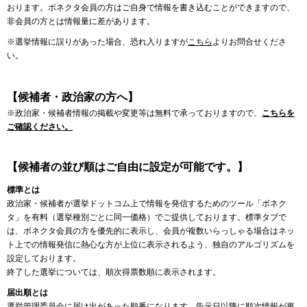
おります。ボネクタ会員の方はご自身で情報を書き込むことができますので、
非会員の方とは情報量に差があります。
※選挙情報に誤りがあった場合、恐れ入りますが
こちら
よりお問合せくださ
い。
【候補者・政治家の方へ】
※政治家・候補者情報の掲載や変更等は無料で承っておりますので、
こちらを
ご確認ください。
【候補者の並び順はご自由に設定が可能です。】
標準とは
政治家・候補者が選挙ドットコム上で情報を発信するためのツール「ボネク
タ」を有料（選挙種別ごとに同一価格）でご提供しております。標準タブで
は、ボネクタ会員の方を優先的に表示し、会員が複数いらっしゃる場合はネッ
ト上での情報発信に熱心な方が上位に表示されるよう、独自のアルゴリズムを
設定しております。
終了した選挙については、順次得票数順に表示されます。
届出順とは
選挙管理委員会に届け出があった順番になります。告示日以降に順次情報が更