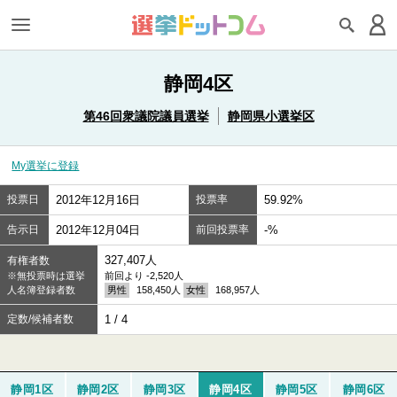
静岡4区
第46回衆議院議員選挙
静岡県小選挙区
My選挙に登録
投票日
2012年12月16日
投票率
59.92%
告示日
2012年12月04日
前回投票率
-%
327,407人
有権者数
※無投票時は選挙
前回より -2,520人
人名簿登録者数
男性
158,450人
女性
168,957人
定数/候補者数
1 / 4
静岡1区
静岡2区
静岡3区
静岡4区
静岡5区
静岡6区