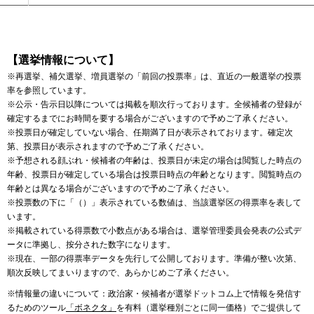
【選挙情報について】
※再選挙、補欠選挙、増員選挙の「前回の投票率」は、直近の一般選挙の投票
率を参照しています。
※公示・告示日以降については掲載を順次行っております。全候補者の登録が
確定するまでにお時間を要する場合がございますので予めご了承ください。
※投票日が確定していない場合、任期満了日が表示されております。確定次
第、投票日が表示されますので予めご了承ください。
※予想される顔ぶれ・候補者の年齢は、投票日が未定の場合は閲覧した時点の
年齢、投票日が確定している場合は投票日時点の年齢となります。閲覧時点の
年齢とは異なる場合がございますので予めご了承ください。
※投票数の下に「（）」表示されている数値は、当該選挙区の得票率を表して
います。
※掲載されている得票数で小数点がある場合は、選挙管理委員会発表の公式デ
ータに準拠し、按分された数字になります。
※現在、一部の得票率データを先行して公開しております。準備が整い次第、
順次反映してまいりますので、あらかじめご了承ください。
※情報量の違いについて：政治家・候補者が選挙ドットコム上で情報を発信す
るためのツール
「ボネクタ」
を有料（選挙種別ごとに同一価格）でご提供して